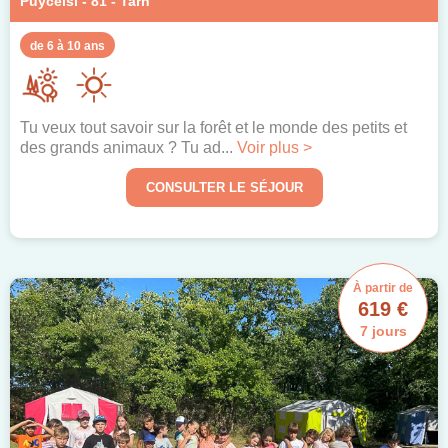
Puycelsi - 81 - Tarn
de 6 à 10 ans
Tu veux tout savoir sur la forêt et le monde des petits et
des grands animaux ? Tu ad...
Voir plus >
CONSULTER LE SÉJOUR
À partir de
619 €
7 jours