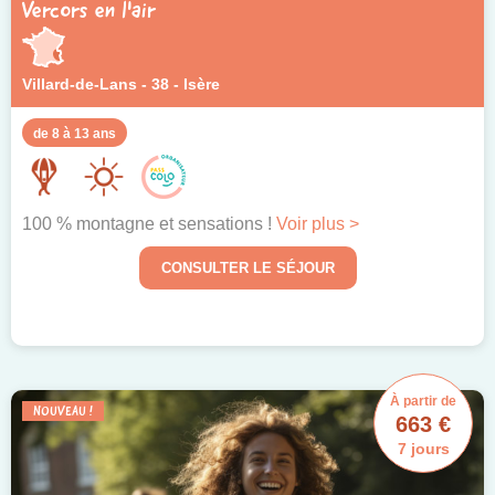
Vercors en l'air
Villard-de-Lans - 38 - Isère
de 8 à 13 ans
100 % montagne et sensations !
Voir plus >
CONSULTER LE SÉJOUR
À partir de
NOUVEAU !
663 €
7 jours