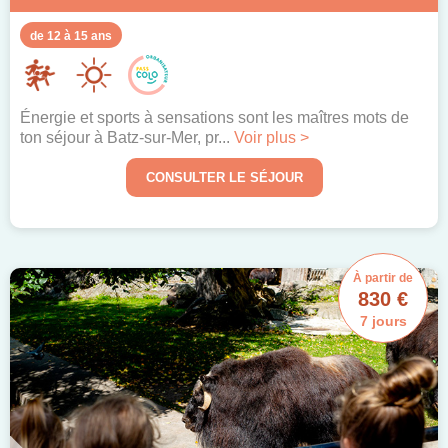
de 12 à 15 ans
Énergie et sports à sensations sont les maîtres mots de
ton séjour à Batz-sur-Mer, pr...
Voir plus >
CONSULTER LE SÉJOUR
À partir de
830 €
7 jours