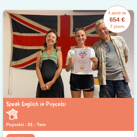
À partir de
654 €
7 jours
Speak English in Puycelsi
Puycelsi - 81 - Tarn