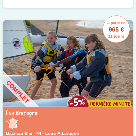
À partir de
965 €
11 jours
COMPLET
Fun Bretagne
Batz-sur-Mer - 44 - Loire-Atlantique