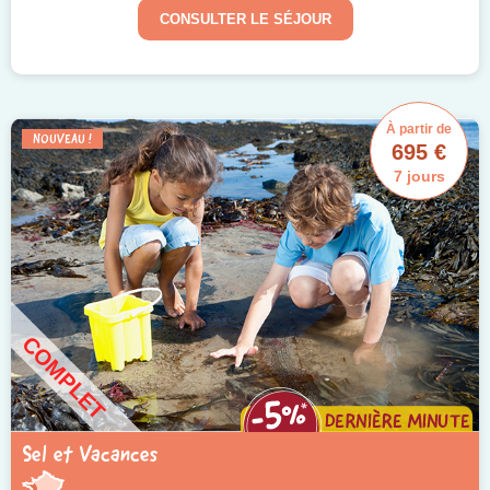
CONSULTER LE SÉJOUR
À partir de
NOUVEAU !
695 €
7 jours
COMPLET
Sel et Vacances