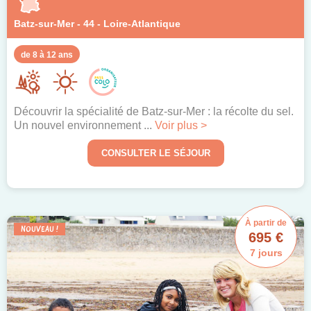
Batz-sur-Mer - 44 - Loire-Atlantique
de 8 à 12 ans
Découvrir la spécialité de Batz-sur-Mer : la récolte du sel.
Un nouvel environnement ...
Voir plus >
CONSULTER LE SÉJOUR
À partir de
NOUVEAU !
695 €
7 jours