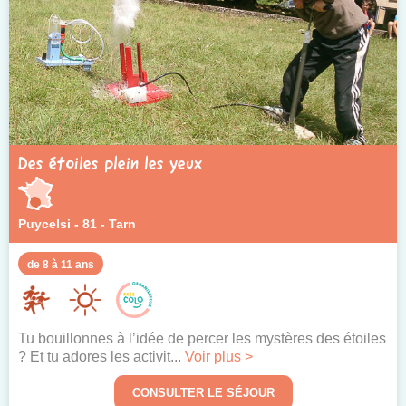
Colonies disponibles
Centres Écolabellisés
Des étoiles plein les yeux
Pass colo
Puycelsi - 81 - Tarn
de 8 à 11 ans
Tu bouillonnes à l’idée de percer les mystères des étoiles
? Et tu adores les activit...
Voir plus >
CONSULTER LE SÉJOUR