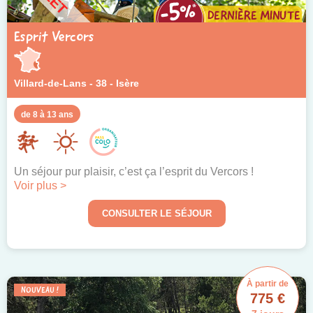
Esprit Vercors
Villard-de-Lans - 38 - Isère
de 8 à 13 ans
Un séjour pur plaisir, c’est ça l’esprit du Vercors !
Voir plus >
CONSULTER LE SÉJOUR
À partir de
NOUVEAU !
775 €