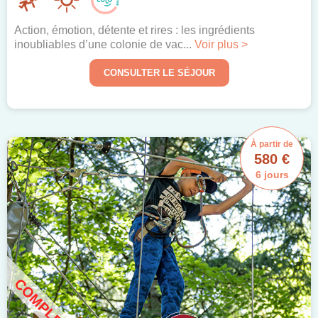
Action, émotion, détente et rires : les ingrédients
inoubliables d’une colonie de vac...
Voir plus >
CONSULTER LE SÉJOUR
À partir de
580 €
6 jours
COMPLET