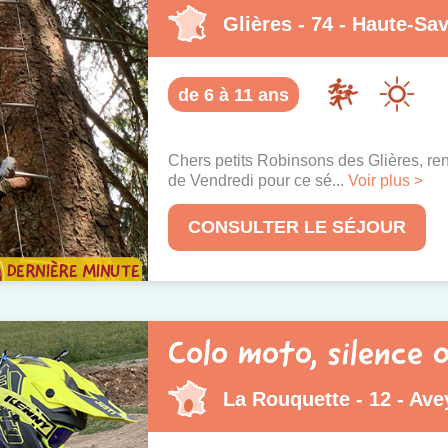
Glières - 74 - Haute-Sa
de 6 à 11 ans
Chers petits Robinsons des Glières, ren
de Vendredi pour ce sé...
Voir plus >
CONSULTER LE SÉJOUR
Colo moto, silence o
La Rouquette - 12 - Ave