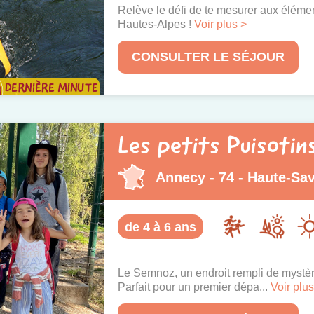
Relève le défi de te mesurer aux éléme
Hautes-Alpes !
Voir plus >
CONSULTER LE SÉJOUR
Les petits Puisotin
Annecy - 74 - Haute-Sa
de 4 à 6 ans
Le Semnoz, un endroit rempli de mystèr
Parfait pour un premier dépa...
Voir plus