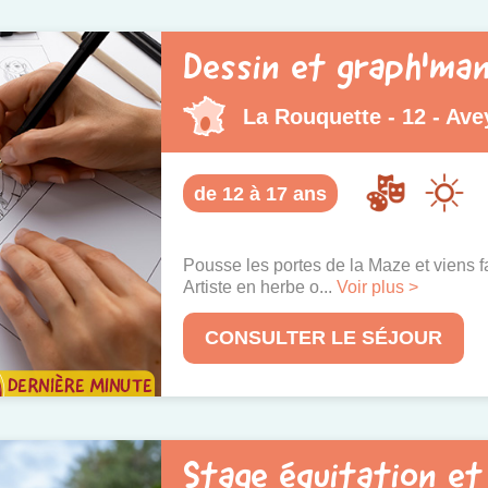
Dessin et graph'man
La Rouquette - 12 - Ave
de 12 à 17 ans
Pousse les portes de la Maze et viens fai
Artiste en herbe o...
Voir plus >
CONSULTER LE SÉJOUR
Stage équitation et 