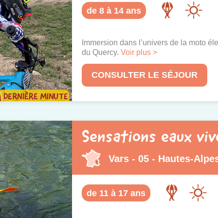
de 8 à 14 ans
Immersion dans l’univers de la moto éle
du Quercy.
Voir plus >
CONSULTER LE SÉJOUR
Sensations eaux viv
Vars - 05 - Hautes-Alpe
de 11 à 17 ans