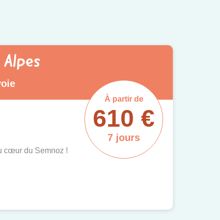
 Alpes
voie
À partir de
610 €
7 jours
au cœur du Semnoz !