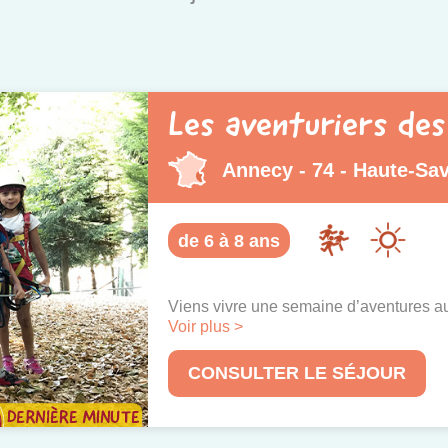
Les aventuriers des
Annecy - 74 - Haute-Sa
de 6 à 8 ans
Viens vivre une semaine d’aventures 
Voir plus >
CONSULTER LE SÉJOUR