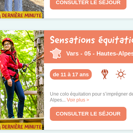
CONSULTER LE SÉJOUR
Sensations équitati
Vars - 05 - Hautes-Alpe
de 11 à 17 ans
Une colo équitation pour s’imprégner d
Alpes...
Voir plus >
CONSULTER LE SÉJOUR