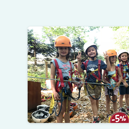
Centres Écolabellisés
Pass colo