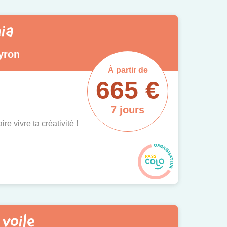
ia
yron
À partir de
665 €
7 jours
re vivre ta créativité !
voile