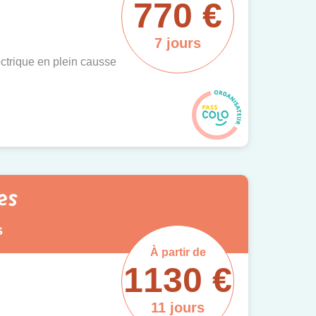
770 €
7 jours
ctrique en plein causse
es
s
À partir de
1130 €
11 jours