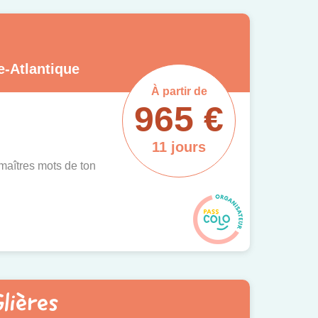
e-Atlantique
À partir de
965 €
11 jours
 maîtres mots de ton
lières