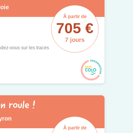
voie
À partir de
705 €
7 jours
dez-vous sur les traces
n roule !
yron
À partir de