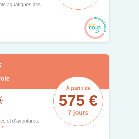
nts aquatiques des
s
voie
À partir de
575 €
7 jours
es et d’aventures.
 >