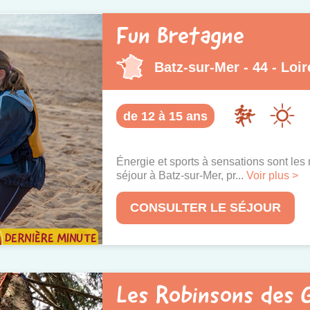
Fun Bretagne
Batz-sur-Mer - 44 - Loir
de 12 à 15 ans
Énergie et sports à sensations sont les
séjour à Batz-sur-Mer, pr...
Voir plus >
CONSULTER LE SÉJOUR
Les Robinsons des G