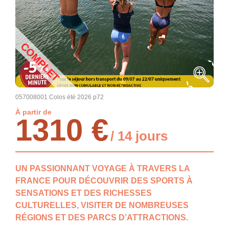
COMPLET
057008001 Colos été 2026 p72
À partir de
1310 €
/ 14 jours
UN PASSIONNANT VOYAGE À TRAVERS LA
FRANCE POUR DÉCOUVRIR DES SPORTS À
SENSATIONS ET DES RICHESSES
CULTURELLES, VISITER DE NOMBREUSES
RÉGIONS ET DES PARCS D’ATTRACTIONS.