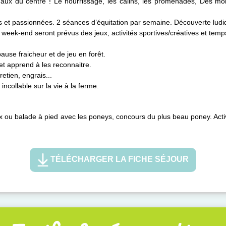
maux du centre ! Le nourrissage, les calins, les promenades, Des mo
 et passionnées. 2 séances d’équitation par semaine. Découverte ludiq
e week-end seront prévus des jeux, activités sportives/créatives et temp
pause fraicheur et de jeu en forêt.
et apprend à les reconnaitre.
retien, engrais...
incollable sur la vie à la ferme.
x ou balade à pied avec les poneys, concours du plus beau poney. Activit
TÉLÉCHARGER LA FICHE SÉJOUR