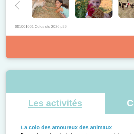
001001001 Colos été 2026 p29
Les activités
C
La colo des amoureux des animaux