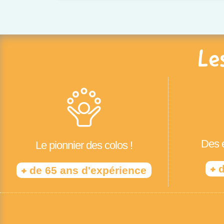
Le
Des é
Le pionnier des colos !
+
d
+
de 65 ans d'expérience