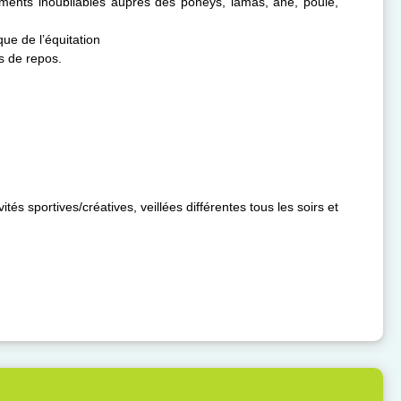
ments inoubliables auprès des poneys, lamas, âne, poule,
ue de l’équitation
s de repos.
és sportives/créatives, veillées différentes tous les soirs et