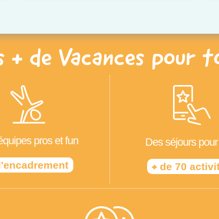
s + de Vacances pour t
quipes pros et fun
Des séjours pour
'encadrement
+
de 70 activi