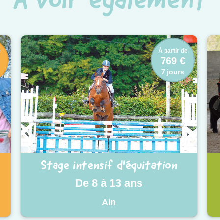
e
À partir de
769 €
7 jours
Stage intensif d'équitation
De 8 à 13 ans
Ain