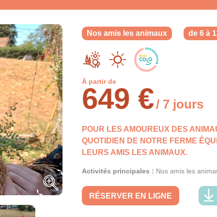
Nos amis les animaux
de 6 à 
À partir de
649 €
/ 7 jours
POUR LES AMOUREUX DES ANIMAU
QUOTIDIEN DE NOTRE FERME ÉQU
LEURS AMIS LES ANIMAUX.
Activités principales :
Nos amis les anima
RÉSERVER EN LIGNE