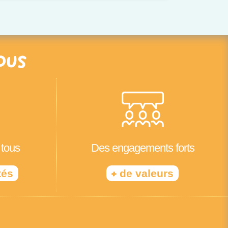
ous
 tous
Des engagements forts
+
tés
de valeurs