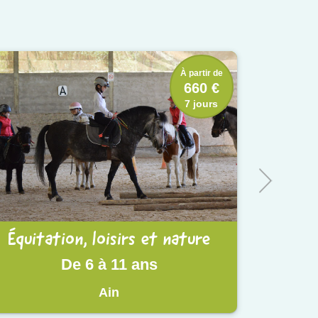
À partir de
660 €
7 jours
Équitation, loisirs et nature
De 6 à 11 ans
Ain