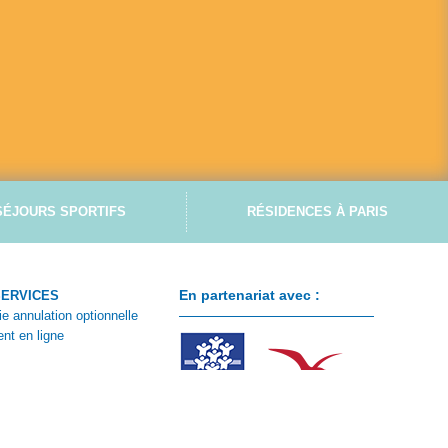
SÉJOURS SPORTIFS
RÉSIDENCES À PARIS
En partenariat avec :
SERVICES
ie annulation optionnelle
nt en ligne
ontacter
 client
e CSE
n de réservation été