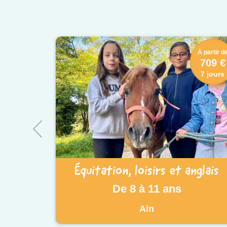
À partir d
709 €
7 jours
Équitation, loisirs et anglais
De 8 à 11 ans
Ain