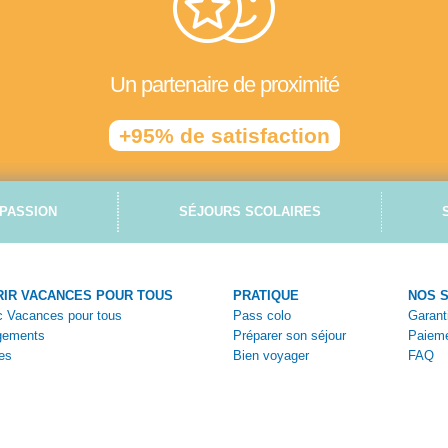
Un partenaire de proximité
+95% de satisfaction
PASSION
SÉJOURS SCOLAIRES
IR VACANCES POUR TOUS
PRATIQUE
NOS 
ec Vacances pour tous
Pass colo
Garant
gements
Préparer son séjour
Paieme
es
Bien voyager
FAQ
tiques
Vivez la colo
Nous c
ges
Aides et bons plans
Espace
s
Brochures en ligne
Espac
Bulleti