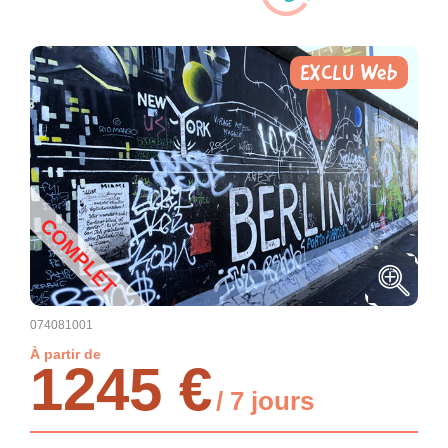
EXCLU Web
COMPLET
074081001
À partir de
1245 €
/ 7 jours