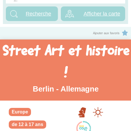
Afficher la carte
Ajouter aux favoris
Street Art et histoire
!
Berlin - Allemagne
Europe
de 12 à 17 ans