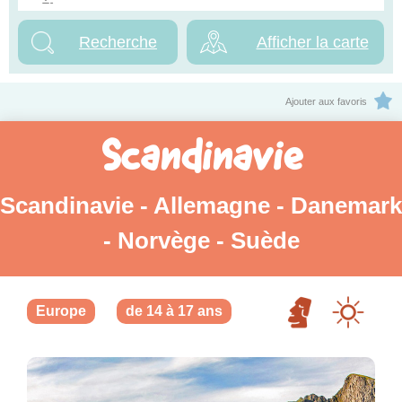
Afficher la carte
Ajouter aux favoris
Scandinavie
Scandinavie - Allemagne - Danemark
- Norvège - Suède
Europe
de 14 à 17 ans