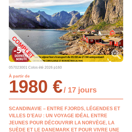
COMPLET
057023001 Colos été 2026 p160
À partir de
1980 €
/ 17 jours
SCANDINAVIE – ENTRE FJORDS, LÉGENDES ET
VILLES D’EAU : UN VOYAGE IDÉAL ENTRE
JEUNES POUR DÉCOUVRIR LA NORVÈGE, LA
SUÈDE ET LE DANEMARK ET POUR VIVRE UNE