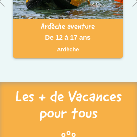
Ardèche aventure
De 12 à 17 ans
Ardèche
Les + de Vacances
pour tous