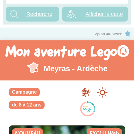
Afficher la carte
Ajouter aux favoris
Mon aventure Lego®
Meyras - Ardèche
Campagne
de 8 à 12 ans
NOUVEAU
EXCLU Web