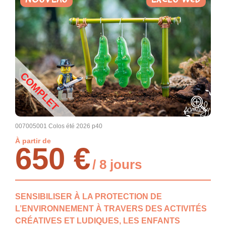
COMPLET
007005001 Colos été 2026 p40
À partir de
650 €
/ 8 jours
SENSIBILISER À LA PROTECTION DE
L’ENVIRONNEMENT À TRAVERS DES ACTIVITÉS
CRÉATIVES ET LUDIQUES, LES ENFANTS