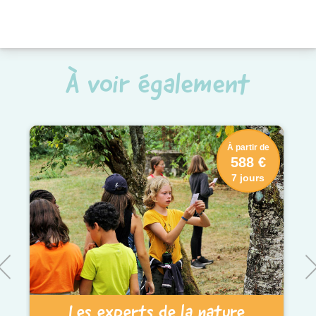
À voir également
À partir de
588 €
7 jours
Les experts de la nature