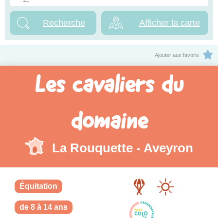
Afficher la carte
Ajouter aux favoris
Les cavaliers du
domaine
La Rouquette - Aveyron
Équitation
de 8 à 14 ans