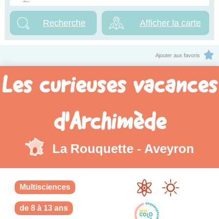
Afficher la carte
Ajouter aux favoris
Les curieuses vacances
d'Archimède
La Rouquette - Aveyron
Multisciences
de 8 à 13 ans