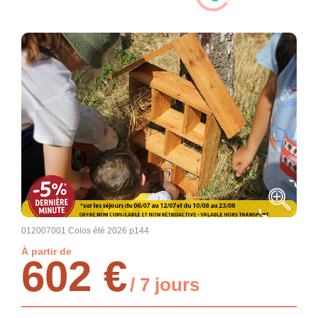
012007001 Colos été 2026 p144
À partir de
602 €
/ 7 jours