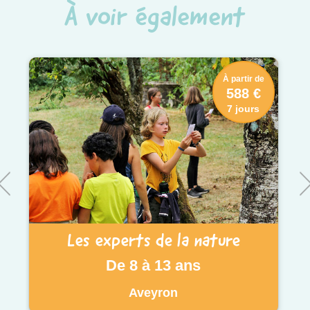
À voir également
À partir de
588 €
7 jours
Les experts de la nature
De 8 à 13 ans
Aveyron