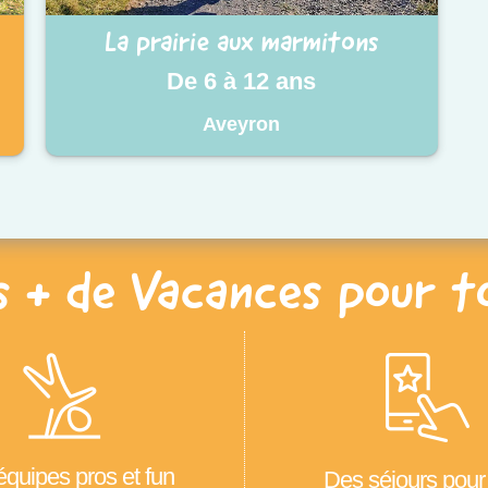
La prairie aux marmitons
De 6 à 12 ans
Aveyron
s + de Vacances pour t
quipes pros et fun
Des séjours pour