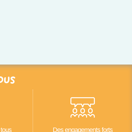
ous
 tous
Des engagements forts