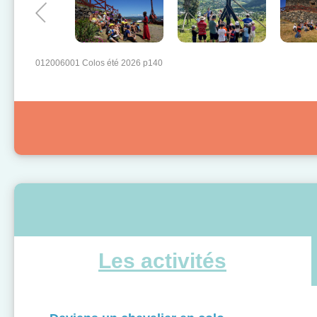
012006001 Colos été 2026 p140
Les activités