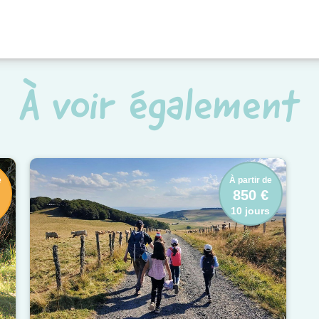
À voir également
e
À partir de
850 €
10 jours