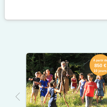
À partir d
850 €
10 jours