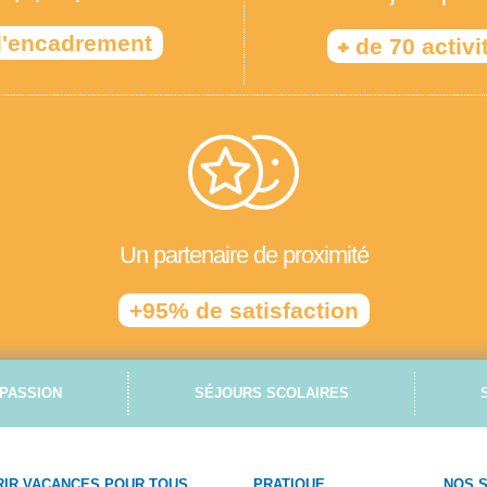
'encadrement
+
de 70 activi
Un partenaire de proximité
+95% de satisfaction
PASSION
SÉJOURS SCOLAIRES
IR VACANCES POUR TOUS
PRATIQUE
NOS 