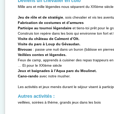
Deviens un chevalier en colo
Mille ans et mille légendes nous séparent du XXIème siècl
Jeu de rôle et de stratégie
, sois chevalier et vis tes aventu
Fabrication de costumes et d’armures
Participe au tournoi légendaire
et tiens-toi prêt pour le g
Construis ton repère dans les bois qui environne ton fort et
Visite du château de Calmont d’Olt.
Visite du parc à Loup du Gévaudan.
Bivouac
: passe une nuit dans un buron (bâtisse en pierres
Veillées contes et légendes.
Feux de camp, apprends à cuisiner des repas trappeurs en 
… Et pour le XXIème siècle
Jeux et baignades à l’Aqua parc du Moulinet.
Cano-rando
avec notre musher.
Les activités et jeux menés durant le séjour visent à partici
Autres activités :
veillées, soirées à thème, grands jeux dans les bois