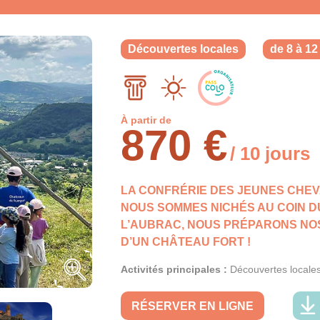
Découvertes locales
de 8 à 12
À partir de
870 €
/ 10 jours
LA CONFRÉRIE DES JEUNES CHEVA
NOUS SOMMES NICHÉS AU COIN DU
L’AUBRAC, NOUS PRÉPARONS NO
D’UN CHÂTEAU FORT !
Activités principales :
Découvertes locale
RÉSERVER EN LIGNE