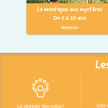
La montagne aux mystères
De 6 à 10 ans
Aveyron
Le
Des é
Le pionnier des colos !