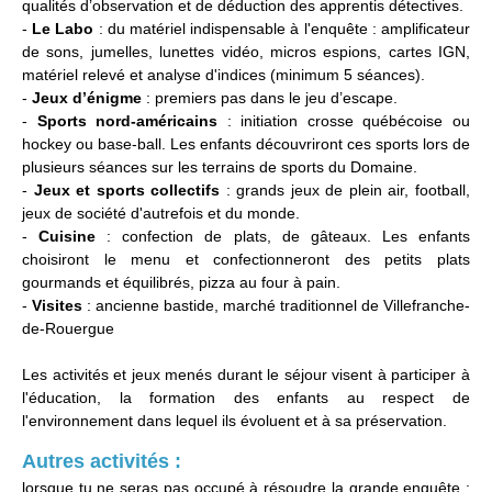
qualités d’observation et de déduction des apprentis détectives.
-
Le Labo
: du matériel indispensable à l'enquête : amplificateur
de sons, jumelles, lunettes vidéo, micros espions, cartes IGN,
matériel relevé et analyse d'indices (minimum 5 séances).
-
Jeux d’énigme
: premiers pas dans le jeu d’escape.
-
Sports nord-américains
: initiation crosse québécoise ou
hockey ou base-ball. Les enfants découvriront ces sports lors de
plusieurs séances sur les terrains de sports du Domaine.
-
Jeux et sports collectifs
: grands jeux de plein air, football,
jeux de société d'autrefois et du monde.
-
Cuisine
: confection de plats, de gâteaux. Les enfants
choisiront le menu et confectionneront des petits plats
gourmands et équilibrés, pizza au four à pain.
-
Visites
: ancienne bastide, marché traditionnel de Villefranche-
de-Rouergue
Les activités et jeux menés durant le séjour visent à participer à
l'éducation, la formation des enfants au respect de
l'environnement dans lequel ils évoluent et à sa préservation.
Autres activités :
lorsque tu ne seras pas occupé à résoudre la grande enquête :