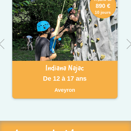
890 €
10 jours
Indiana Najac
De 12 à 17 ans
Aveyron