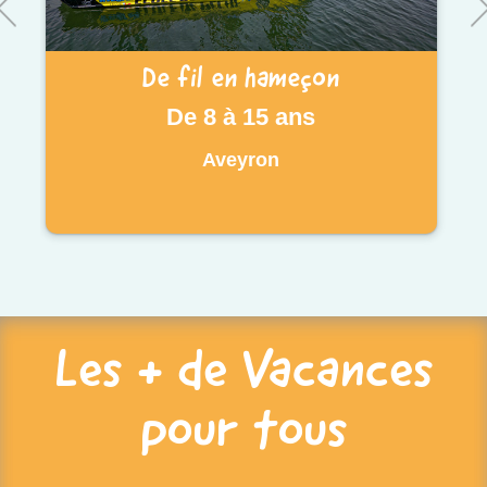
De fil en hameçon
De 8 à 15 ans
Aveyron
Les + de Vacances
pour tous