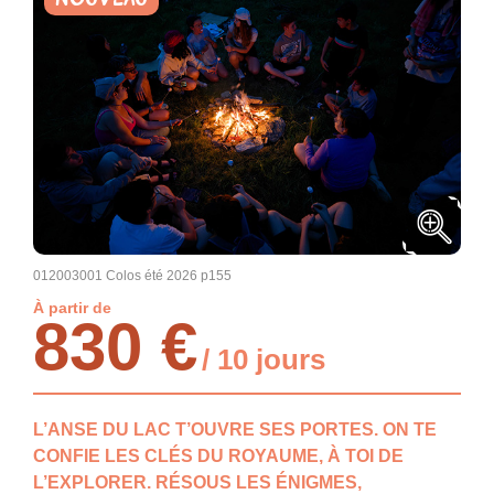
012003001 Colos été 2026 p155
À partir de
830 €
/ 10 jours
L’ANSE DU LAC T’OUVRE SES PORTES. ON TE
CONFIE LES CLÉS DU ROYAUME, À TOI DE
L’EXPLORER. RÉSOUS LES ÉNIGMES,