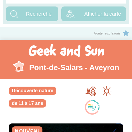
Afficher la carte
Ajouter aux favoris
Geek and Sun
Pont-de-Salars - Aveyron
Découverte nature
de 11 à 17 ans
NOUVEAU