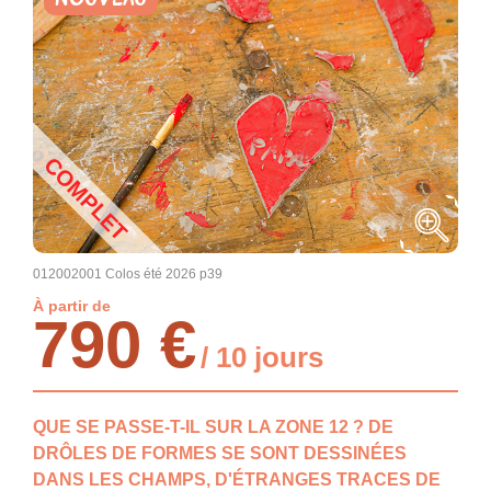
COMPLET
012002001 Colos été 2026 p39
À partir de
790 €
/ 10 jours
QUE SE PASSE-T-IL SUR LA ZONE 12 ? DE
DRÔLES DE FORMES SE SONT DESSINÉES
DANS LES CHAMPS, D'ÉTRANGES TRACES DE