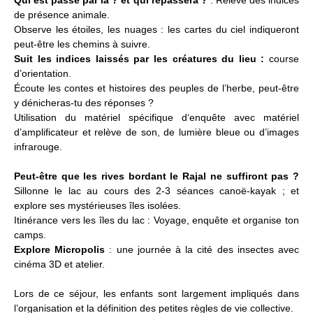
Qui est passé par là ? et qui repassera ?
: Relève des indices
de présence animale.
Observe les étoiles, les nuages : les cartes du ciel indiqueront
peut-être les chemins à suivre.
Suit les indices laissés par les créatures du lieu :
course
d’orientation.
Écoute les contes et histoires des peuples de l’herbe, peut-être
y dénicheras-tu des réponses ?
Utilisation du matériel spécifique d‘enquête avec matériel
d’amplificateur et relève de son, de lumière bleue ou d’images
infrarouge.
Peut-être que les rives bordant le Rajal ne suffiront pas ?
Sillonne le lac au cours des 2-3 séances canoë-kayak ; et
explore ses mystérieuses îles isolées.
Itinérance vers les îles du lac : Voyage, enquête et organise ton
camps.
Explore Micropolis
: une journée à la cité des insectes avec
cinéma 3D et atelier.
Lors de ce séjour, les enfants sont largement impliqués dans
l’organisation et la définition des petites règles de vie collective.