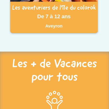
Les aventuriers de l'île du colorok
De 7 à 12 ans
Aveyron
Les + de Vacances
pour tous