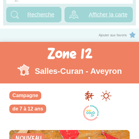
Afficher la carte
Ajouter aux favoris
Zone 12
Salles-Curan - Aveyron
Campagne
de 7 à 12 ans
NOUVEAU