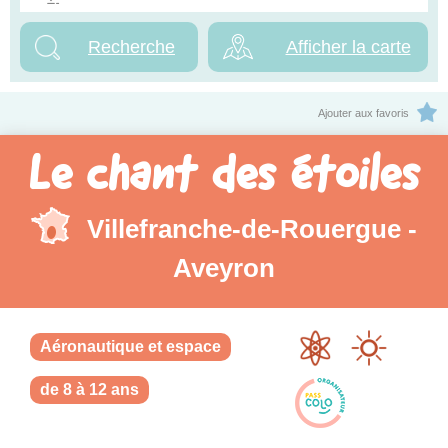
Afficher la carte
Ajouter aux favoris
Le chant des étoiles
Villefranche-de-Rouergue -
Aveyron
Aéronautique et espace
de 8 à 12 ans