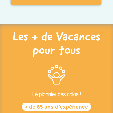
Les + de Vacances
pour tous
Le pionnier des colos !
+
de 65 ans d'expérience