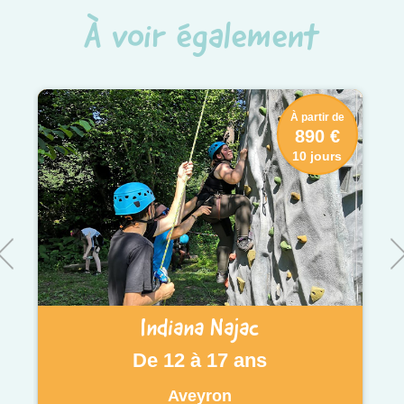
À voir également
À partir de
890 €
10 jours
Indiana Najac
De 12 à 17 ans
Aveyron