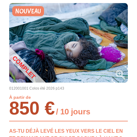
NOUVEAU
COMPLET
012001001 Colos été 2026 p143
À partir de
850 €
/ 10 jours
AS-TU DÉJÀ LEVÉ LES YEUX VERS LE CIEL EN