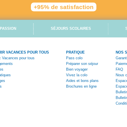
+95% de satisfaction
PASSION
SÉJOURS SCOLAIRES
IR VACANCES POUR TOUS
PRATIQUE
NOS 
ec Vacances pour tous
Pass colo
Garant
gements
Préparer son séjour
Paieme
es
Bien voyager
FAQ
tiques
Vivez la colo
Nous c
ges
Aides et bons plans
Espace
s
Brochures en ligne
Espac
Bulleti
Bulleti
Condit