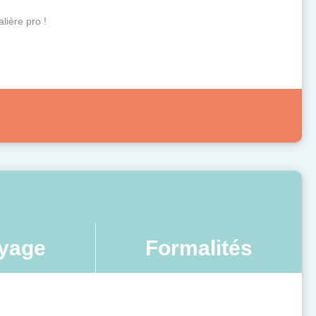
alière pro !
yage
Formalités