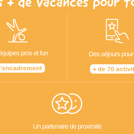
s + de Vacances pour t
quipes pros et fun
Des séjours pour
'encadrement
+
de 70 activi
Un partenaire de proximité