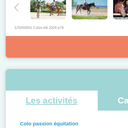
125050001 Colos été 2026 p78
Les activités
Ca
Colo passion équitation