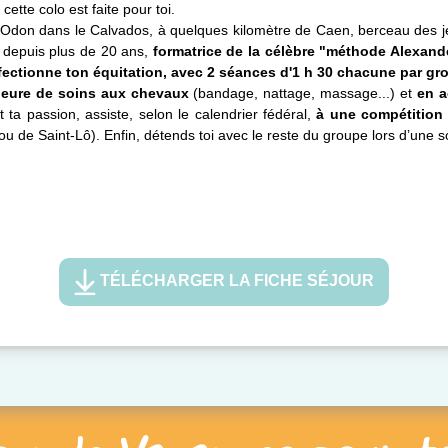
ette colo est faite pour toi.
 l’Odon dans le Calvados, à quelques kilomètre de Caen, berceau des j
t depuis plus de 20 ans,
formatrice de la célèbre "méthode Alexand
fectionne ton équitation, avec 2 séances d'1 h 30 chacune par gr
heure de soins aux chevaux
(bandage, nattage, massage...) et
en a
 passion, assiste, selon le calendrier fédéral,
à une compétitio
ou de Saint-Lô). Enfin, détends toi avec le reste du groupe lors d’une 
TÉLÉCHARGER LA FICHE SÉJOUR