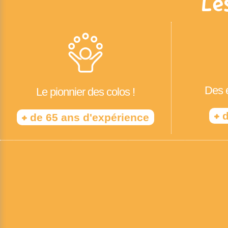
Le
Des é
Le pionnier des colos !
+
d
+
de 65 ans d'expérience