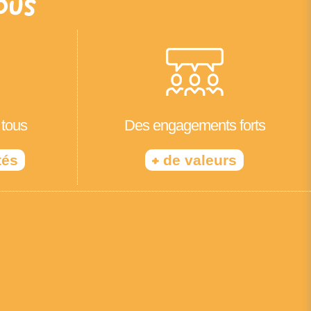
ous
 tous
Des engagements forts
+
tés
de valeurs