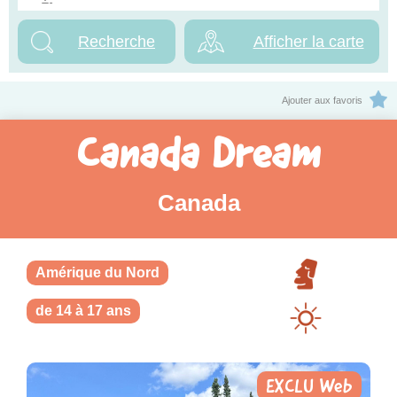
Afficher la carte
Ajouter aux favoris
Canada Dream
Canada
Amérique du Nord
de 14 à 17 ans
EXCLU Web