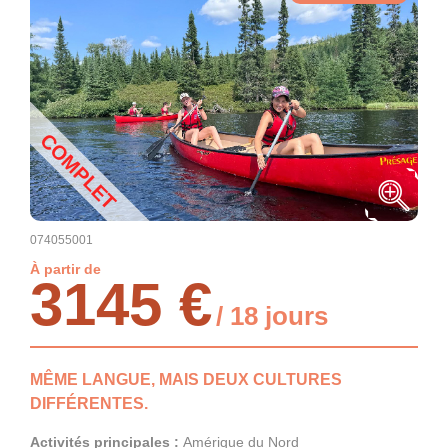
COMPLET
074055001
À partir de
3145 €
/ 18 jours
MÊME LANGUE, MAIS DEUX CULTURES
DIFFÉRENTES.
Activités principales :
Amérique du Nord