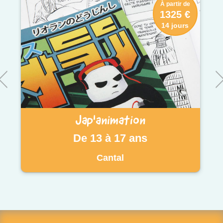
À partir de
1325 €
14 jours
Jap'animation
De 13 à 17 ans
Cantal