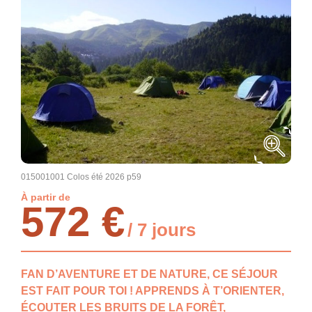
015001001 Colos été 2026 p59
À partir de
572 €
/ 7 jours
FAN D’AVENTURE ET DE NATURE, CE SÉJOUR
EST FAIT POUR TOI ! APPRENDS À T’ORIENTER,
ÉCOUTER LES BRUITS DE LA FORÊT,