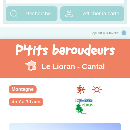
Afficher la carte
Ajouter aux favoris
P'tits baroudeurs
Le Lioran - Cantal
Montagne
de 7 à 10 ans