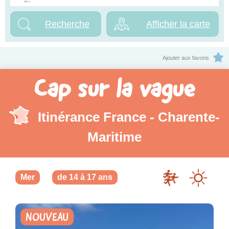
Afficher la carte
Ajouter aux favoris
Cap sur la vague
Itinérance France - Charente-
Maritime
Mer
de 14 à 17 ans
NOUVEAU