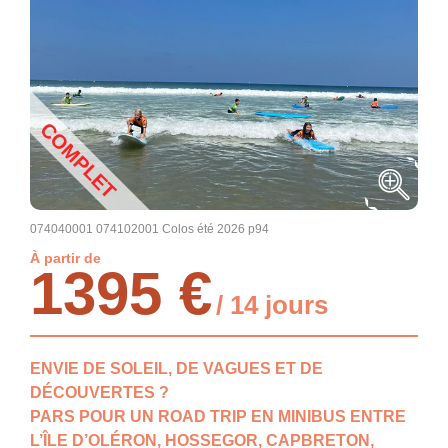
COMPLET
074040001 074102001 Colos été 2026 p94
À partir de
1395 €
/ 14 jours
ENVIE DE SOLEIL, DE VAGUES ET DE
DÉCOUVERTES ?
PARS POUR UN ROAD TRIP EN MINIBUS ENTRE
L’ÎLE D’OLÉRON, HOSSEGOR, CAPBRETON,