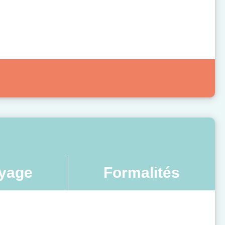
yage
Formalités