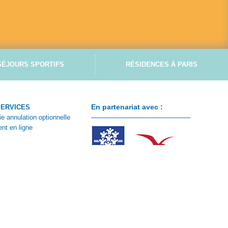
SÉJOURS SPORTIFS
RÉSIDENCES À PARIS
En partenariat avec :
SERVICES
ie annulation optionnelle
nt en ligne
ontacter
 client
e CSE
n de réservation été
n de réservation hiver
ions particulières de vente