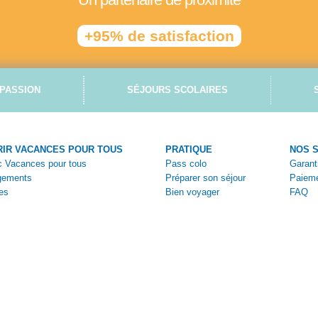
+95% de satisfaction
PASSION
SÉJOURS SCOLAIRES
IR VACANCES POUR TOUS
PRATIQUE
NOS 
ec Vacances pour tous
Pass colo
Garant
gements
Préparer son séjour
Paieme
es
Bien voyager
FAQ
tiques
Vivez la colo
Nous c
ges
Aides et bons plans
Espace
s
Brochures en ligne
Espac
Bulleti
Bulleti
Condit