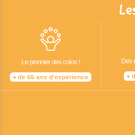
Le
Des é
Le pionnier des colos !
+
d
+
de 65 ans d'expérience