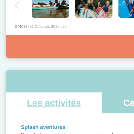
074038001 Colos été 2026 p92
Les activités
Ca
Splash aventures