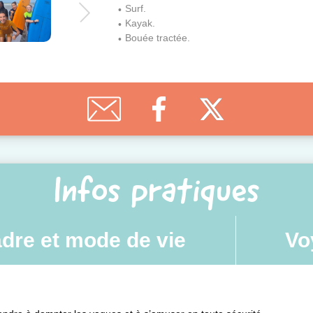
Surf.
Kayak.
Bouée tractée.
Infos pratiques
dre et mode de vie
Vo