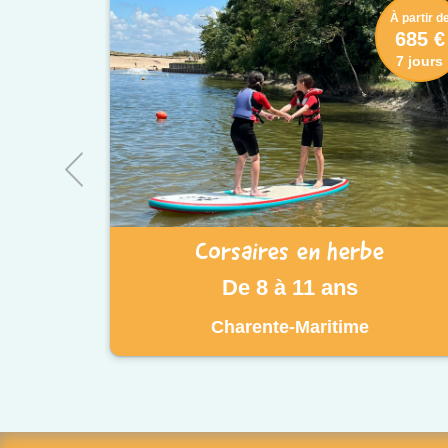
À partir d
685 €
7 jours
Corsaires en herbe
De 8 à 11 ans
Charente-Maritime