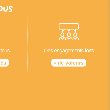
ous
 tous
Des engagements forts
+
tés
de valeurs