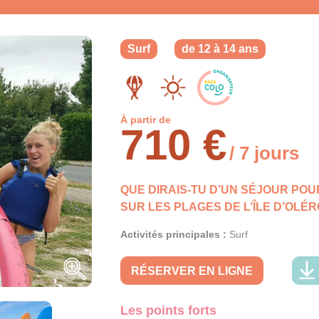
Surf
de 12 à 14 ans
À partir de
710 €
/ 7 jours
QUE DIRAIS-TU D’UN SÉJOUR PO
SUR LES PLAGES DE L’ÎLE D’OLÉR
Activités principales :
Surf
RÉSERVER EN LIGNE
Les points forts