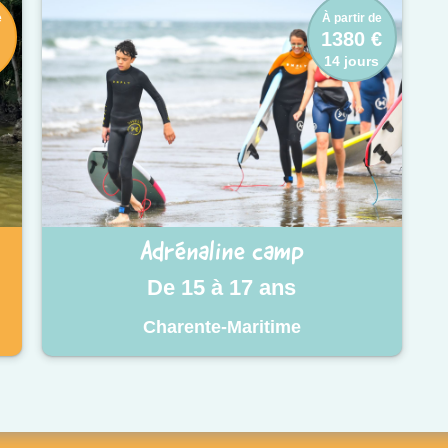
e
À partir de
1380 €
14 jours
Adrénaline camp
De 15 à 17 ans
Charente-Maritime