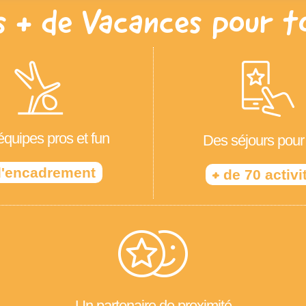
s + de Vacances pour t
quipes pros et fun
Des séjours pour
'encadrement
+
de 70 activi
Un partenaire de proximité