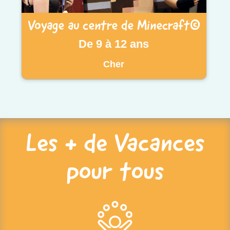
Voyage au centre de Minecraft©
De 9 à 12 ans
Cher
Les + de Vacances
pour tous