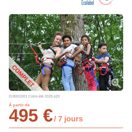
COMPLET
018001001 Colos été 2026 p20
À partir de
495 €
/ 7 jours