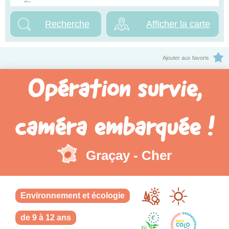
Afficher la carte
Ajouter aux favoris
Opération survie,
caméra embarquée !
Graçay - Cher
Environnement et écologie
de 9 à 12 ans