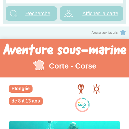
Afficher la carte
Ajouter aux favoris
Aventure sous-marine
Corte - Corse
Plongée
de 8 à 13 ans