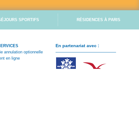
SÉJOURS SPORTIFS
RÉSIDENCES À PARIS
En partenariat avec :
SERVICES
ie annulation optionnelle
nt en ligne
ontacter
 client
e CSE
n de réservation été
n de réservation hiver
ions particulières de vente