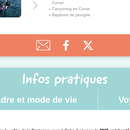
Corse!
Canyoning en Corse.
Baptême de plongée.
Infos pratiques
dre et mode de vie
Vo