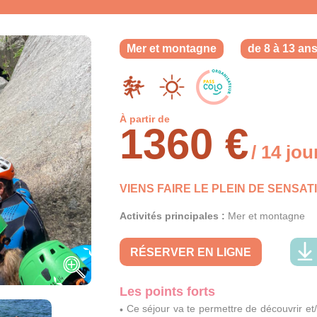
Mer et montagne
de 8 à 13 an
À partir de
1360 €
/ 14 jou
VIENS FAIRE LE PLEIN DE SENSAT
Activités principales :
Mer et montagne
RÉSERVER EN LIGNE
Les points forts
Ce séjour va te permettre de découvrir e