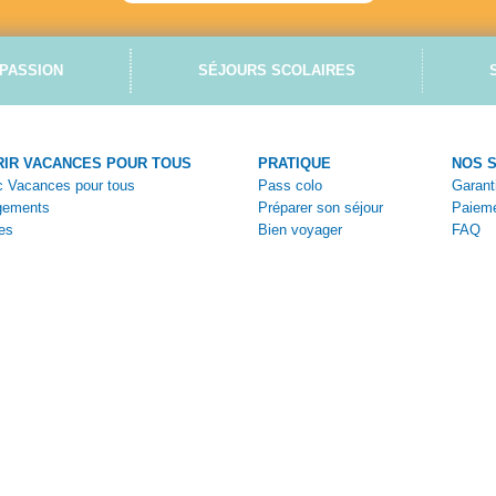
PASSION
SÉJOURS SCOLAIRES
IR VACANCES POUR TOUS
PRATIQUE
NOS 
ec Vacances pour tous
Pass colo
Garant
gements
Préparer son séjour
Paieme
es
Bien voyager
FAQ
tiques
Vivez la colo
Nous c
ges
Aides et bons plans
Espace
s
Brochures en ligne
Espac
Bulleti
Bulleti
Condit