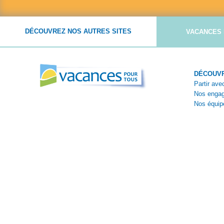
DÉCOUVREZ NOS AUTRES SITES
VACANCES 
DÉCOUVR
Partir av
Nos enga
Nos équip
Nos théma
Témoigna
Reportage
Paiement sécurisé avec :