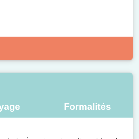
yage
Formalités