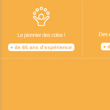
Des é
Le pionnier des colos !
+
d
+
de 65 ans d'expérience