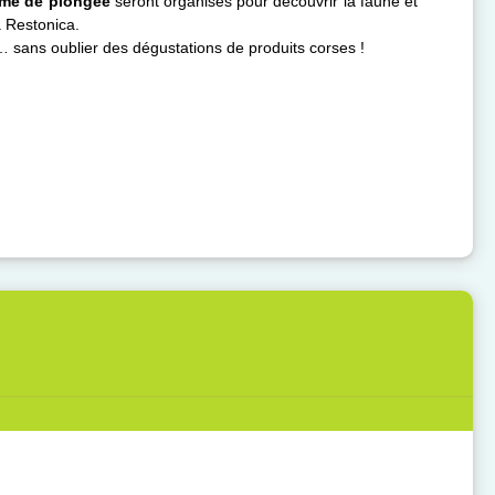
me de plongée
seront organisés pour découvrir la faune et
a Restonica.
 sans oublier des dégustations de produits corses !