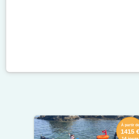
À partir d
1415 
14 jours