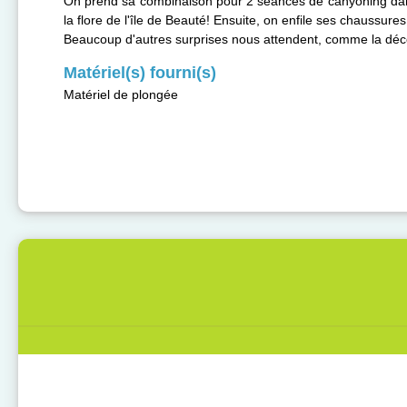
On prend sa combinaison pour 2 séances de canyoning dans 
la flore de l'île de Beauté! Ensuite, on enfile ses chaussu
Beaucoup d'autres surprises nous attendent, comme la décou
Matériel(s) fourni(s)
Matériel de plongée