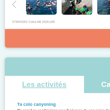
074041001 Colos été 2026 p58
Les activités
Ca
Ta colo canyoning