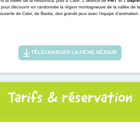
la vallée de la Restonica, puis à Calvi, 1 séance de
PMT
et 1
baptê
res pour découvrir en randonnée la région montagneuse de la vallée de l
verte de Calvi, de Bastia, des grands jeux avec l’équipe d’animation…
TÉLÉCHARGER LA FICHE SÉJOUR
Tarifs & réservation