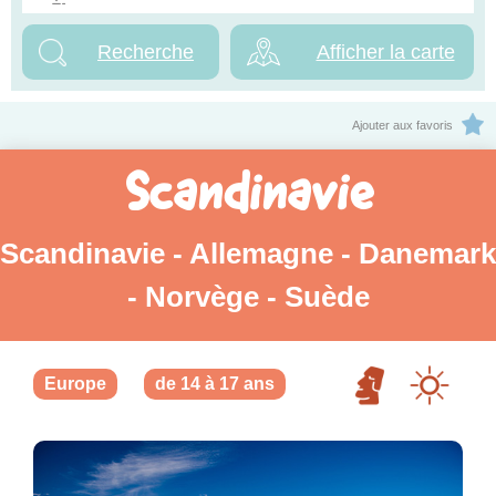
Afficher la carte
Ajouter aux favoris
Scandinavie
Scandinavie - Allemagne - Danemark
- Norvège - Suède
Europe
de 14 à 17 ans