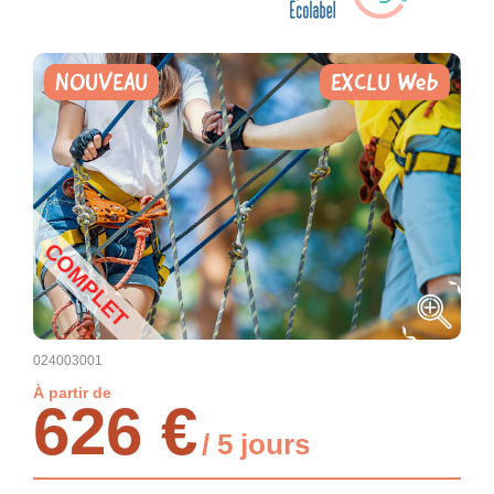
NOUVEAU
EXCLU Web
COMPLET
024003001
À partir de
626 €
/ 5 jours