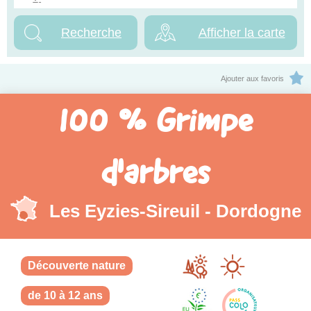
Afficher la carte
Ajouter aux favoris
100 % Grimpe
d'arbres
Les Eyzies-Sireuil - Dordogne
Découverte nature
de 10 à 12 ans