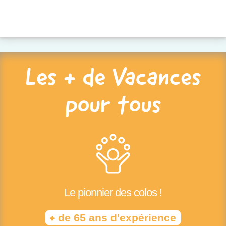
Les + de Vacances
pour tous
Le pionnier des colos !
+
de 65 ans d'expérience