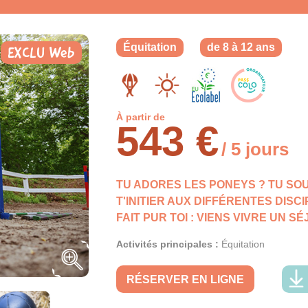
Équitation
de 8 à 12 ans
EXCLU Web
À partir de
543 €
/ 5 jours
TU ADORES LES PONEYS ? TU SO
T'INITIER AUX DIFFÉRENTES DISC
FAIT PUR TOI : VIENS VIVRE UN S
Activités principales :
Équitation
RÉSERVER EN LIGNE