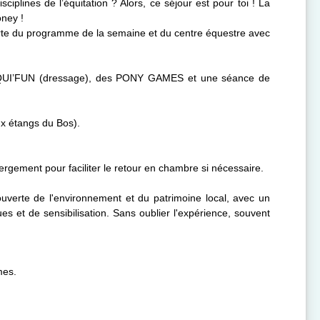
iplines de l’équitation ? Alors, ce séjour est pour toi ! La
oney !
uverte du programme de la semaine et du centre équestre avec
se d’EQUI’FUN (dressage), des PONY GAMES et une séance de
ux étangs du Bos).
bergement pour faciliter le retour en chambre si nécessaire.
uverte de l'environnement et du patrimoine local, avec un
ues et de sensibilisation. Sans oublier l'expérience, souvent
mes.