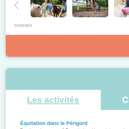
024003001
Les activités
C
Équitation dans le Périgord