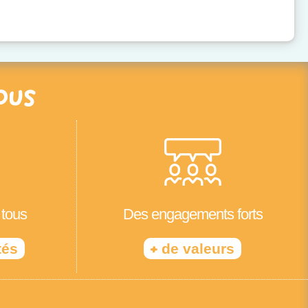
ous
 tous
Des engagements forts
+
tés
de valeurs