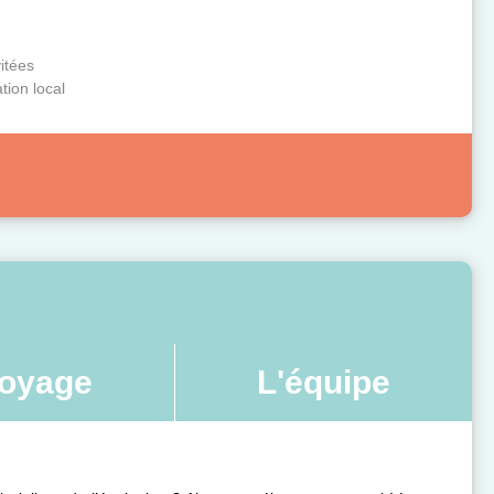
itées
tion local
oyage
L'équipe