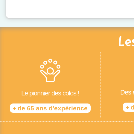
Le
Des é
Le pionnier des colos !
+
d
+
de 65 ans d'expérience