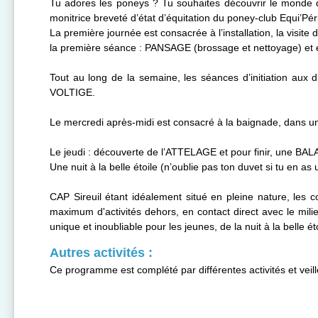
Tu adores les poneys ? Tu souhaites découvrir le monde des 
monitrice breveté d’état d’équitation du poney-club Equi’Pé
La première journée est consacrée à l’installation, la visi
la première séance : PANSAGE (brossage et nettoyage) et 
Tout au long de la semaine, les séances d’initiation aux
VOLTIGE.
Le mercredi après-midi est consacré à la baignade, dans un
Le jeudi : découverte de l’ATTELAGE et pour finir, une BA
Une nuit à la belle étoile (n’oublie pas ton duvet si tu en a
CAP Sireuil étant idéalement situé en pleine nature, les
maximum d'activités dehors, en contact direct avec le milieu
unique et inoubliable pour les jeunes, de la nuit à la belle éto
Autres activités :
Ce programme est complété par différentes activités et vei