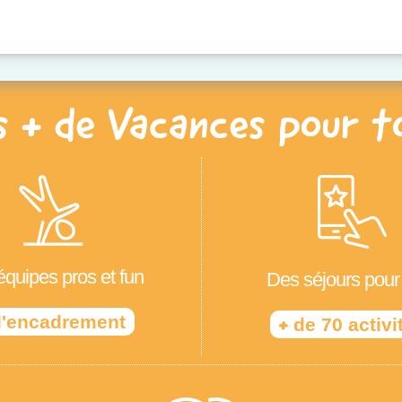
s + de Vacances pour t
quipes pros et fun
Des séjours pour
'encadrement
+
de 70 activi