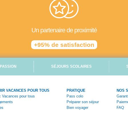
Un partenaire de proximité
+95% de satisfaction
PASSION
SÉJOURS SCOLAIRES
IR VACANCES POUR TOUS
PRATIQUE
NOS 
ec Vacances pour tous
Pass colo
Garant
gements
Préparer son séjour
Paieme
es
Bien voyager
FAQ
tiques
Vivez la colo
Nous c
ges
Aides et bons plans
Espace
s
Brochures en ligne
Espac