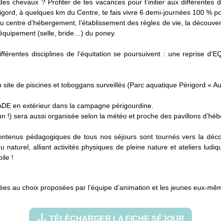
chevaux ? Profiter de tes vacances pour t’initier aux différentes disc
rigord, à quelques km du Centre, te fais vivre 6 demi-journées 100 % p
te du centre d’hébergement, l’établissement des règles de vie, la déco
équipement (selle, bride…) du poney.
 différentes disciplines de l’équitation se poursuivent : une repri
 site de piscines et toboggans surveillés (Parc aquatique Périgord « A
LADE en extérieur dans la campagne périgourdine.
s un !) sera aussi organisée selon la météo et proche des pavillons d’hé
 contenus pédagogiques de tous nos séjours sont tournés vers la déco
 naturel, alliant activités physiques de pleine nature et ateliers ludiq
ile !
llées au choix proposées par l’équipe d’animation et les jeunes eux-mê
TÉLÉCHARGER LA FICHE SÉJOUR