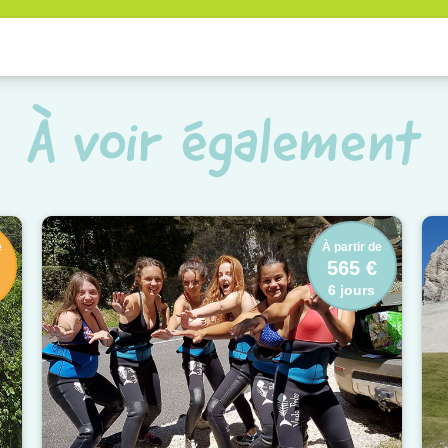
À voir également
e
À partir de
565 €
6 jours