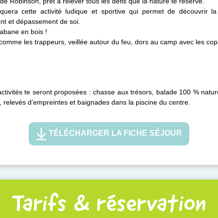
 de Robinson, prêt à relever tous les défis que la nature te réserve.
uera cette activité ludique et sportive qui permet de découvrir l
ment et dépassement de soi.
cabane en bois !
comme les trappeurs, veillée autour du feu, dors au camp avec les cop
activités te seront proposées : chasse aux trésors, balade 100 % natur
ore, relevés d’empreintes et baignades dans la piscine du centre.
TÉLÉCHARGER LA FICHE SÉJOUR
Tarifs & réservation