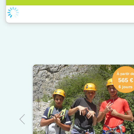
À partir d
565 €
6 jours