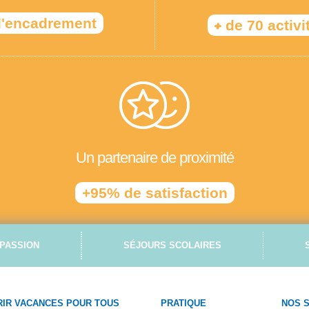
'encadrement
+
de 70 activi
Un partenaire de proximité
+95% de satisfaction
PASSION
SÉJOURS SCOLAIRES
IR VACANCES POUR TOUS
PRATIQUE
NOS 