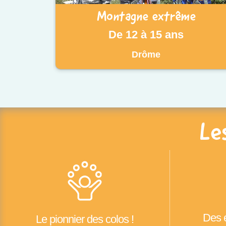
Montagne extrême
De 12 à 15 ans
Drôme
Le
Des é
Le pionnier des colos !