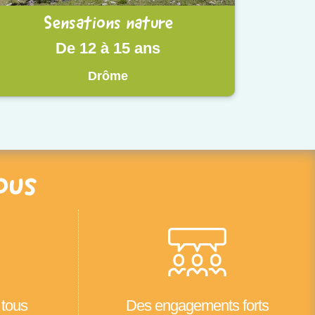
Sensations nature
De 12 à 15 ans
Drôme
ous
 tous
Des engagements forts