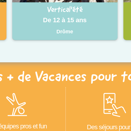
Vertical'été
De 12 à 15 ans
Drôme
s + de Vacances pour t
quipes pros et fun
Des séjours pour