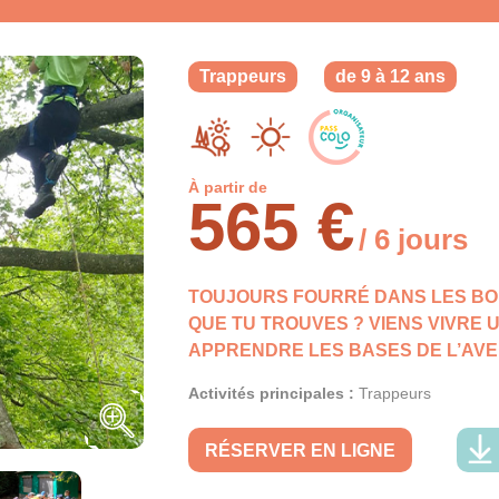
Trappeurs
de 9 à 12 ans
À partir de
565 €
/ 6 jours
TOUJOURS FOURRÉ DANS LES BOI
QUE TU TROUVES ? VIENS VIVRE 
APPRENDRE LES BASES DE L’AVE
Activités principales :
Trappeurs
RÉSERVER EN LIGNE