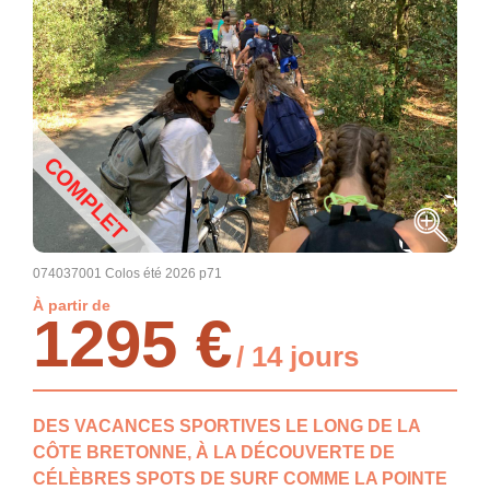
COMPLET
074037001 Colos été 2026 p71
À partir de
1295 €
/ 14 jours
DES VACANCES SPORTIVES LE LONG DE LA
CÔTE BRETONNE, À LA DÉCOUVERTE DE
CÉLÈBRES SPOTS DE SURF COMME LA POINTE