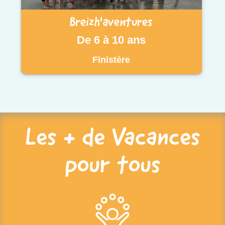
Breizh'aventures
De 6 à 10 ans
Finistère
Les + de Vacances
pour tous