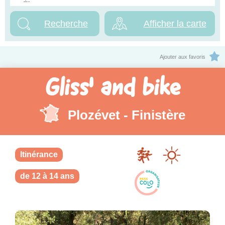
Afficher la carte
Ajouter aux favoris
Gliss' and bike
Plozévet - Finistère
Itinérance
de 12 à 14 ans