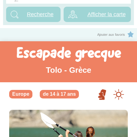
Afficher la carte
Ajouter aux favoris
Escapade grecque
Tolo - Grèce
Europe
de 14 à 17 ans