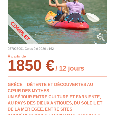
COMPLET
057026001 Colos été 2026 p162
À partir de
1850 €
/ 12 jours
GRÈCE – DÉTENTE ET DÉCOUVERTES AU
CŒUR DES MYTHES.
UN SÉJOUR ENTRE CULTURE ET FARNIENTE,
AU PAYS DES DIEUX ANTIQUES, DU SOLEIL ET
DE LA MER ÉGÉE. ENTRE SITES