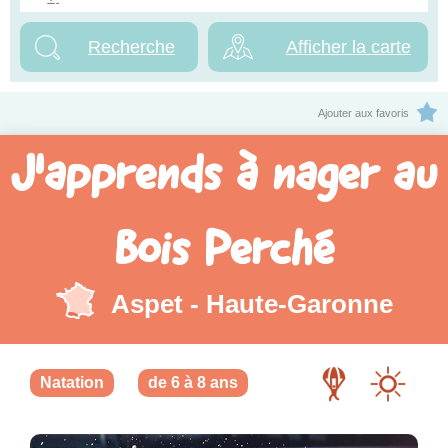
Afficher la carte
Ajouter aux favoris
J'apprends à nager au
Bois Perché
Aspet - Haute-Garonne
Natation
de 6 à 8 ans