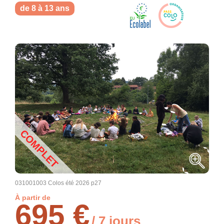
de 8 à 13 ans
COMPLET
031001003 Colos été 2026 p27
À partir de
695 €
/ 7 jours