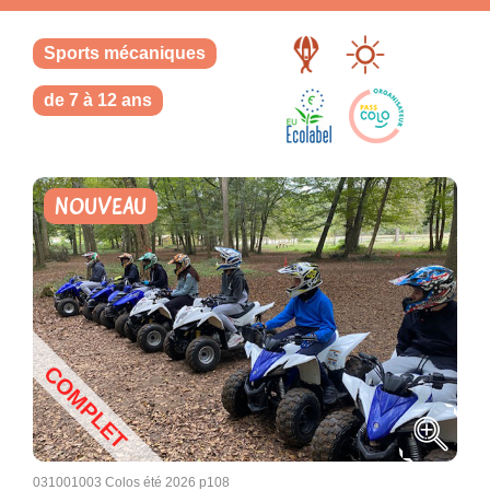
Sports mécaniques
de 7 à 12 ans
NOUVEAU
COMPLET
031001003 Colos été 2026 p108