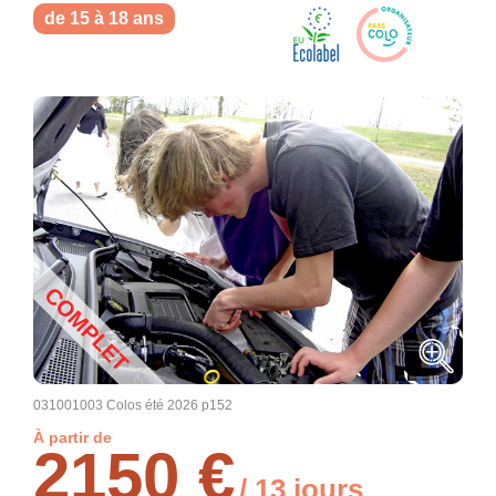
de 15 à 18 ans
COMPLET
031001003 Colos été 2026 p152
À partir de
2150 €
/ 13 jours