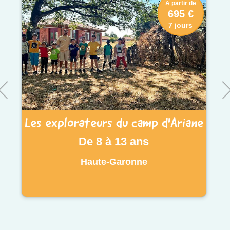
À partir de
695 €
7 jours
Les explorateurs du camp d'Ariane
De 8 à 13 ans
Haute-Garonne