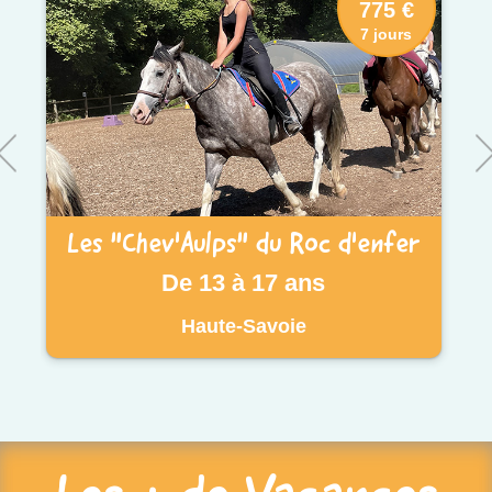
775 €
7 jours
Les "Chev'Aulps" du Roc d'enfer
De 13 à 17 ans
Haute-Savoie