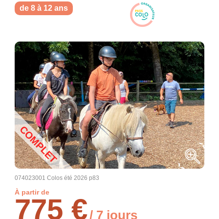
de 8 à 12 ans
COMPLET
074023001 Colos été 2026 p83
À partir de
775 €
/ 7 jours