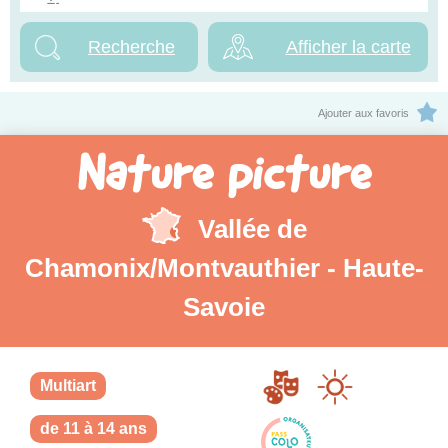
Afficher la carte
Ajouter aux favoris
Nature picture
Vallée de
Chamonix/Montvauthier - Haute-
Savoie
Multiart
de 11 à 14 ans