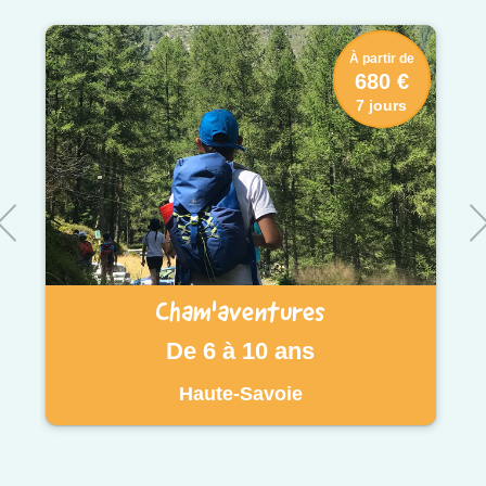
À partir de
680 €
7 jours
Cham'aventures
De 6 à 10 ans
Haute-Savoie