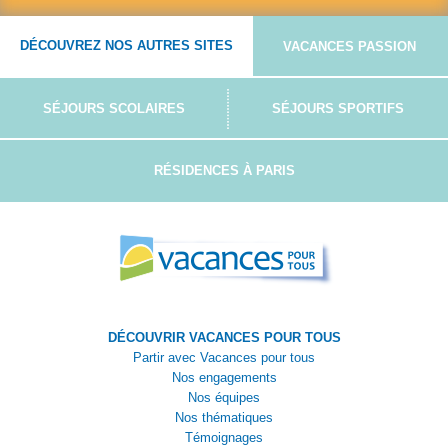
DÉCOUVREZ NOS AUTRES SITES
VACANCES PASSION
SÉJOURS SCOLAIRES
SÉJOURS SPORTIFS
RÉSIDENCES À PARIS
DÉCOUVRIR VACANCES POUR TOUS
Partir avec Vacances pour tous
Nos engagements
Nos équipes
Nos thématiques
Témoignages