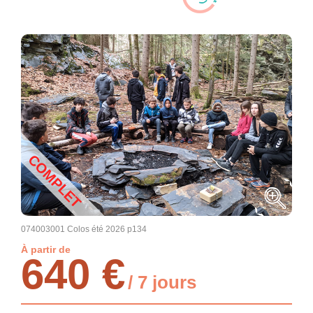
COMPLET
074003001 Colos été 2026 p134
À partir de
640 €
/ 7 jours