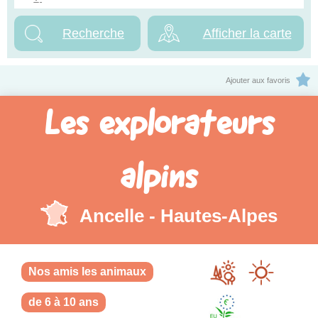
Afficher la carte
Ajouter aux favoris
Les explorateurs
alpins
Ancelle - Hautes-Alpes
Nos amis les animaux
de 6 à 10 ans