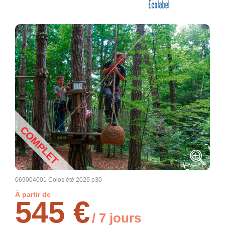
COMPLET
069004001 Colos été 2026 p30
À partir de
545 €
/ 7 jours