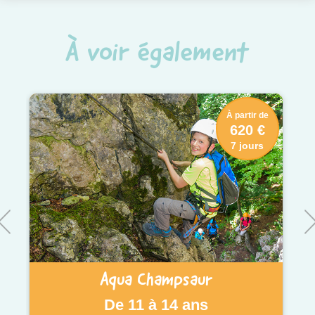
À voir également
À partir de
620 €
7 jours
Aqua Champsaur
De 11 à 14 ans