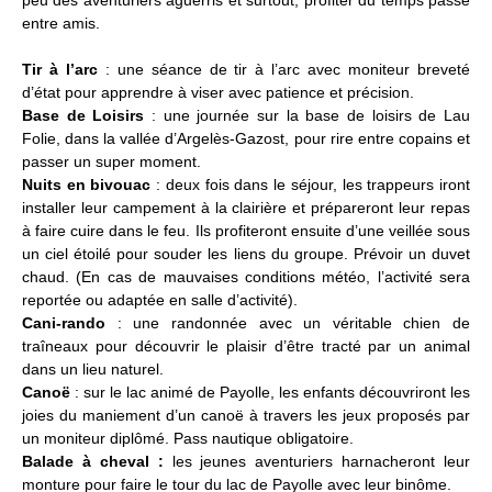
peu des aventuriers aguerris et surtout, profiter du temps passé
entre amis.
Tir à l’arc
: une séance de tir à l’arc avec moniteur breveté
d’état pour apprendre à viser avec patience et précision.
Base de Loisirs
: une journée sur la base de loisirs de Lau
Folie, dans la vallée d’Argelès-Gazost, pour rire entre copains et
passer un super moment.
Nuits en bivouac
: deux fois dans le séjour, les trappeurs iront
installer leur campement à la clairière et prépareront leur repas
à faire cuire dans le feu. Ils profiteront ensuite d’une veillée sous
un ciel étoilé pour souder les liens du groupe. Prévoir un duvet
chaud. (En cas de mauvaises conditions météo, l’activité sera
reportée ou adaptée en salle d’activité).
Cani-rando
: une randonnée avec un véritable chien de
traîneaux pour découvrir le plaisir d’être tracté par un animal
dans un lieu naturel.
Canoë
: sur le lac animé de Payolle, les enfants découvriront les
joies du maniement d’un canoë à travers les jeux proposés par
un moniteur diplômé. Pass nautique obligatoire.
Balade à cheval :
les jeunes aventuriers harnacheront leur
monture pour faire le tour du lac de Payolle avec leur binôme.