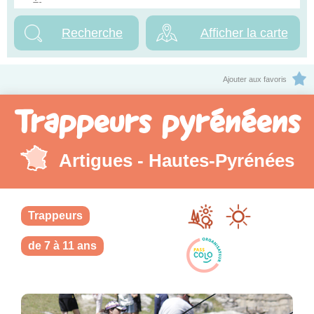
Afficher la carte
Ajouter aux favoris
Trappeurs pyrénéens
Artigues - Hautes-Pyrénées
Trappeurs
de 7 à 11 ans