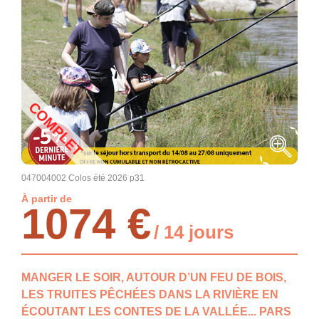
COMPLET
047004002 Colos été 2026 p31
À partir de
1074 €
/ 14 jours
MANGER LE SOIR, AUTOUR D’UN FEU DE BOIS,
LES TRUITES PÊCHÉES DANS LA RIVIÈRE EN
ÉCOUTANT LES CONTES DE LA VALLÉE... PARS