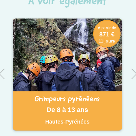
À voir également
À partir de
871 €
11 jours
Grimpeurs pyrénéens
De 8 à 13 ans
Hautes-Pyrénées