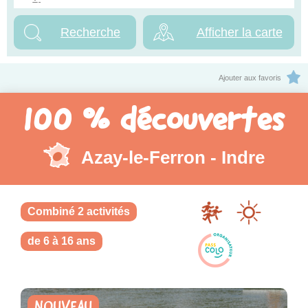
Afficher la carte
Ajouter aux favoris
100 % découvertes
Azay-le-Ferron - Indre
Combiné 2 activités
de 6 à 16 ans
NOUVEAU