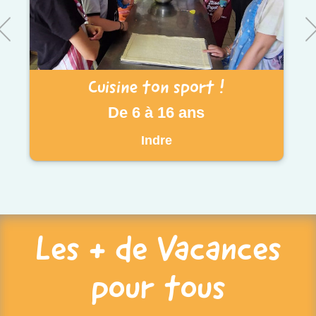
Cuisine ton sport !
De 6 à 16 ans
Indre
Les + de Vacances
pour tous