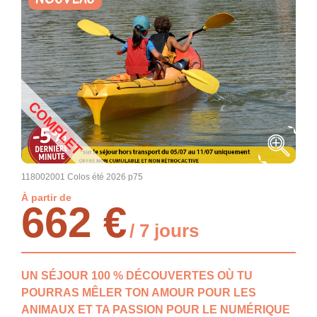
COMPLET
118002001 Colos été 2026 p75
À partir de
662 €
/ 7 jours
UN SÉJOUR 100 % DÉCOUVERTES OÙ TU
POURRAS MÊLER TON AMOUR POUR LES
ANIMAUX ET TA PASSION POUR LE NUMÉRIQUE