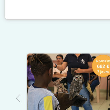
À partir d
662 €
7 jours