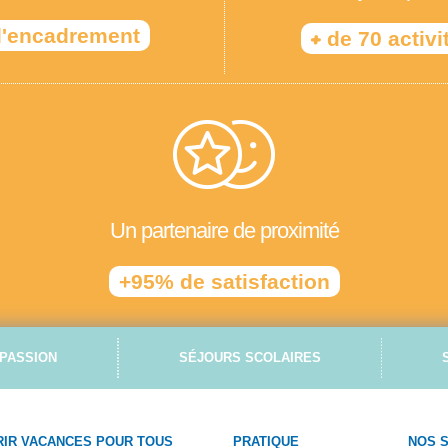
'encadrement
+
de 70 activi
Un partenaire de proximité
+95% de satisfaction
PASSION
SÉJOURS SCOLAIRES
IR VACANCES POUR TOUS
PRATIQUE
NOS 