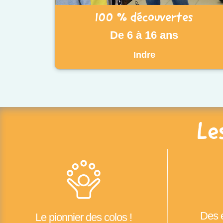
100 % découvertes
De 6 à 16 ans
Indre
Le
Des é
Le pionnier des colos !