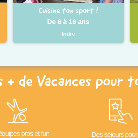
Cuisine ton sport !
De 6 à 16 ans
Indre
s + de Vacances pour t
quipes pros et fun
Des séjours pour