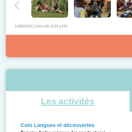
118002001 Colos été 2026 p150
Les activités
Colo Langues et découvertes