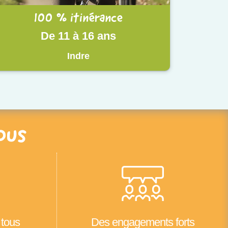
100 % itinérance
De 11 à 16 ans
Indre
ous
 tous
Des engagements forts