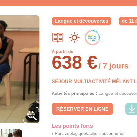
Langue et découvertes
de 11 
À partir de
638 €
/ 7 jours
SÉJOUR MULTIACTIVITÉ MÊLANT LE
Activités principales :
Langue et découver
RÉSERVER EN LIGNE
Les points forts
Parc zoologique/atelier fauconnerie.