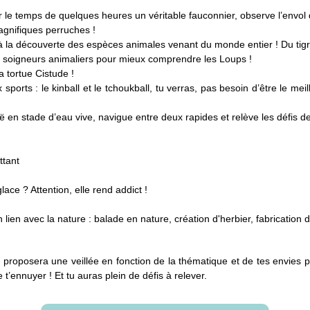
 le temps de quelques heures un véritable fauconnier, observe l’envol d
agnifiques perruches !
 la découverte des espèces animales venant du monde entier ! Du tigre
es soigneurs animaliers pour mieux comprendre les Loups !
 tortue Cistude !
orts : le kinball et le tchoukball, tu verras, pas besoin d’être le mei
ë en stade d’eau vive, navigue entre deux rapides et relève les défis d
ttant
lace ? Attention, elle rend addict !
ien avec la nature : balade en nature, création d'herbier, fabrication 
 proposera une veillée en fonction de la thématique et de tes envies 
’ennuyer ! Et tu auras plein de défis à relever.