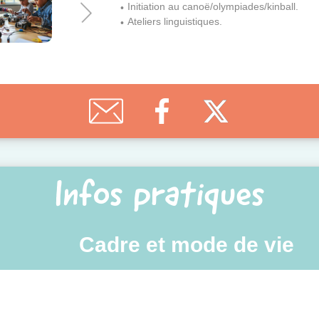
Initiation au canoë/olympiades/kinball.
Ateliers linguistiques.
Infos pratiques
Cadre et mode de vie