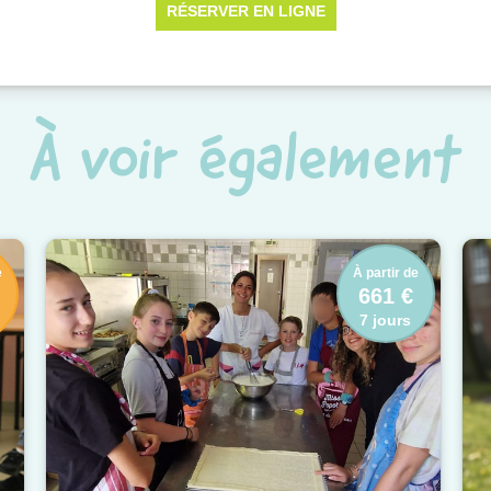
À voir également
e
À partir de
661 €
7 jours