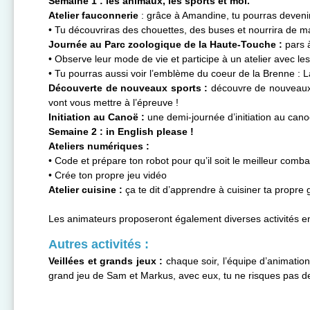
Semaine 1 : les animaux, les sports et moi.
Atelier fauconnerie
: grâce à Amandine, tu pourras devenir
• Tu découvriras des chouettes, des buses et nourrira de m
Journée au Parc zoologique de la Haute-Touche :
pars à
• Observe leur mode de vie et participe à un atelier avec l
• Tu pourras aussi voir l’emblème du coeur de la Brenne : La
Découverte de nouveaux sports :
découvre de nouveaux sp
vont vous mettre à l’épreuve !
Initiation au Canoë :
une demi-journée d’initiation au cano
Semaine 2 : in English please !
Ateliers numériques :
• Code et prépare ton robot pour qu’il soit le meilleur comba
• Crée ton propre jeu vidéo
Atelier cuisine :
ça te dit d’apprendre à cuisiner ta propre g
Les animateurs proposeront également diverses activités en l
Autres activités :
Veillées et grands jeux :
chaque soir, l’équipe d’animation
grand jeu de Sam et Markus, avec eux, tu ne risques pas de t