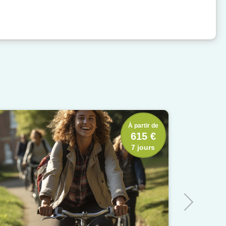
À partir de
615 €
7 jours