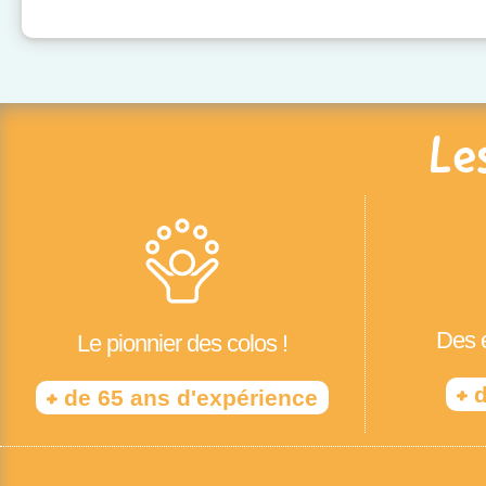
Le
Des é
Le pionnier des colos !
+
d
+
de 65 ans d'expérience