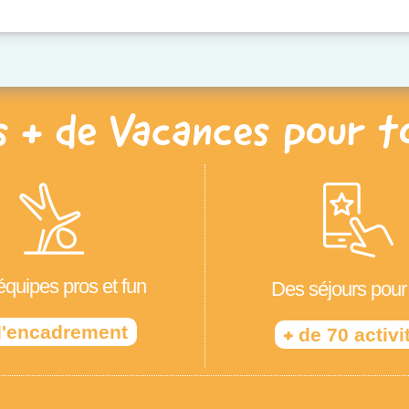
s + de Vacances pour t
quipes pros et fun
Des séjours pour
'encadrement
+
de 70 activi