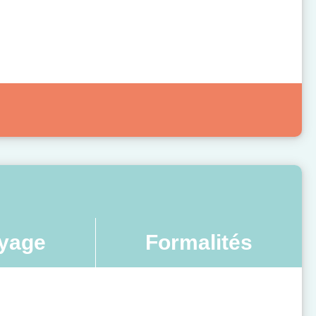
yage
Formalités