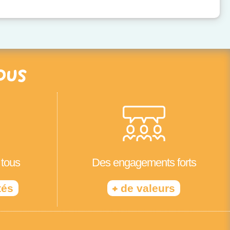
ous
 tous
Des engagements forts
+
tés
de valeurs