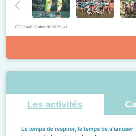
038014001 Colos été 2026 p41
Les activités
Ca
Le temps de respirer, le temps de s’amuser