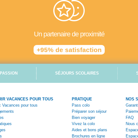
Un partenaire de proximité
+95% de satisfaction
PASSION
SÉJOURS SCOLAIRES
IR VACANCES POUR TOUS
PRATIQUE
NOS 
ec Vacances pour tous
Pass colo
Garant
gements
Préparer son séjour
Paieme
es
Bien voyager
FAQ
tiques
Vivez la colo
Nous c
ges
Aides et bons plans
Espace
s
Brochures en ligne
Espac