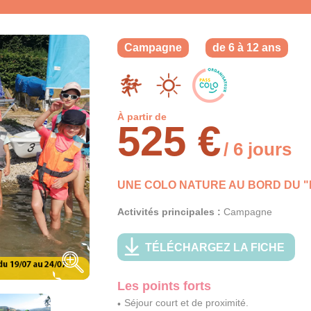
Campagne
de 6 à 12 ans
À partir de
525 €
/ 6 jours
UNE COLO NATURE AU BORD DU "
Activités principales :
Campagne
TÉLÉCHARGEZ LA FICHE
Les points forts
Séjour court et de proximité.