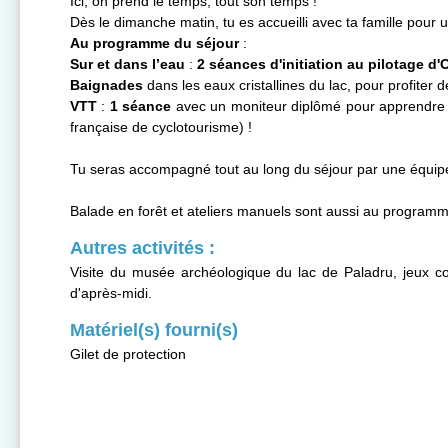
Ici, on prend le temps, tout son temps !
Dès le dimanche matin, tu es accueilli avec ta famille pour u
Au programme du séjour
:
Sur et dans l’eau
:
2 séances d'initiation au pilotage d'
Baignades
dans les eaux cristallines du lac, pour profiter de
VTT
:
1 séance
avec un moniteur diplômé pour apprendre à
française de cyclotourisme) !
Tu seras accompagné tout au long du séjour par une équipe 
Balade en forêt et ateliers manuels sont aussi au programm
Autres activités :
Visite du musée archéologique du lac de Paladru, jeux conc
d'après-midi.
Matériel(s) fourni(s)
Gilet de protection