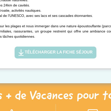
chaude naturelles.
es 24km de cavités.
oatie, activités nautiques.
ial de l’UNESCO, avec ses lacs et ses cascades étonnantes.
 sur les plages et nous immerger dans une nature époustouflante (parcs
iales, rassurantes, un groupe restreint qui offre une ambiance con
des tâches quotidiennes.
TÉLÉCHARGER LA FICHE SÉJOUR
s + de Vacances pour t