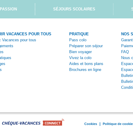
PASSION
SÉJOURS SCOLAIRES
IR VACANCES POUR TOUS
PRATIQUE
NOS 
ec Vacances pour tous
Pass colo
Garant
gements
Préparer son séjour
Paieme
es
Bien voyager
FAQ
tiques
Vivez la colo
Nous c
ges
Aides et bons plans
Espace
s
Brochures en ligne
Espac
Bulleti
Bulleti
Condit
|
Cookies
Politique de cookie