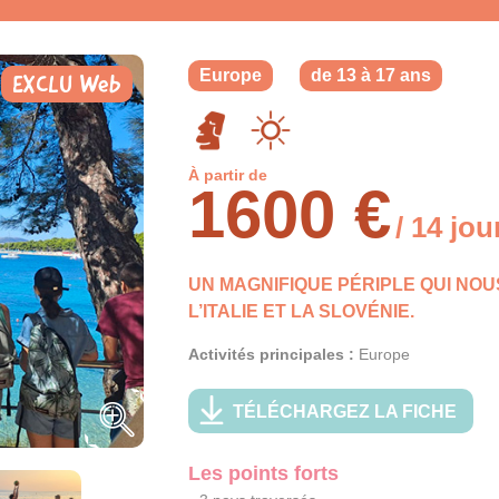
Europe
de 13 à 17 ans
EXCLU Web
À partir de
1600 €
/ 14 jou
UN MAGNIFIQUE PÉRIPLE QUI NO
L’ITALIE ET LA SLOVÉNIE.
Activités principales :
Europe
TÉLÉCHARGEZ LA FICHE
Les points forts