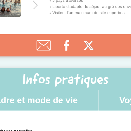
3 pays traversés
Liberté d'adapter le séjour au gré des en
Visites d'un maximum de site superbes
Infos pratiques
dre et mode de vie
Vo