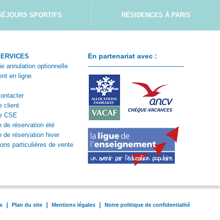
SÉJOURS SPORTIFS
RÉSIDENCES À PARIS
En partenariat avec :
SERVICES
ie annulation optionnelle
nt en ligne
ontacter
 client
e CSE
n de réservation été
n de réservation hiver
ions particulières de vente
|
|
|
s
Plan du site
Mentions légales
Notre politique de confidentialité