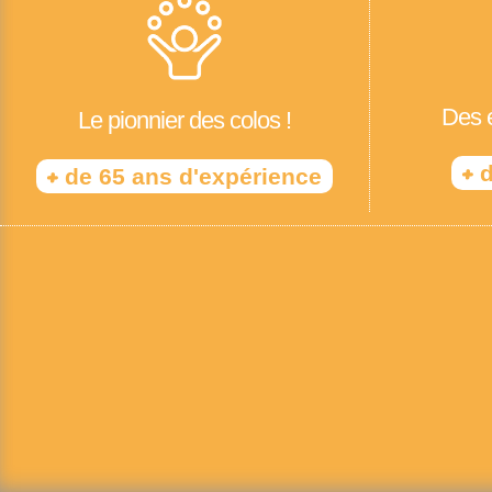
Des é
Le pionnier des colos !
+
d
+
de 65 ans d'expérience