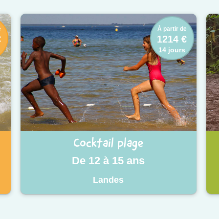
e
À partir de
€
1214 €
14 jours
Cocktail plage
De 12 à 15 ans
Landes