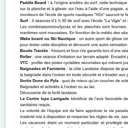
Paddle Board :
à l’origine ancêtre du surf, cette techniqu
sur la planche et à glisser sur l’eau à l'aide d’une pagaie
moniteurs de l’école de sports nautiques "H2o" sauront te 
Surf
: 4 séances d’1 h 30 de surf avec l’école "La Vigie" e
Les combinaisons/ou/lycras et les planches sont fournies. A
maritimes sont mauvaises. En fonction de la météo des sé
Wake board ou Ski Nautique
: un autre sport de glisse c
pour tester cette discipline et découvrir une autre sensation
Bouée Tractée
: frissons et fous rire garantis lors d’une 
Roller
: une séance d’initiation sur terrain adapté. Encadré 
VTC
: profite des pistes cyclables sécurisées qui mènent ju
Baignades et Farniente
: la côte Landaise dispose de gra
la baignade dans l’océan en toute sécurité et s’évader aux
Sortie Dune du Pyla
: quoi de mieux qu’un coucher de sole
Baignades et activités à l’océan ou au lac.
Découverte de la forêt landaise.
Le Centre Ispe Larrigade
bénéficie de l’avis favorable d
sanitaires requis.
La volonté de l’équipe est de faire apprécier la vie pas
matériel mis à disposition et respecter les règles de vie, sa
Les vacances étant un moment particulier et privilégié de