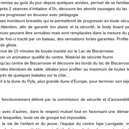
e remise au goût du jour depuis quelques années, permet de se familiar
, après 2 séances d’initiation d’1h, découvre les abords sauvages du l
faire progresser en douceur avec pédagogie.
t ses moniteurs brevetés qui te permettront de progresser en toute sécu
ttention, afin de garantir ton plaisir et ta sécurité, le body board 
ances peuvent être annulées mais sont remplacées dans la mesure du p
ette fois-ci tracté par un bateau, des sensations fortes garanties. Pro
 de glisse.
séance de 15 minutes de bouée tractée sur le Lac de Biscarrosse.
par un animateur qualifié du centre. Matériel de sécurité fourni.
squ’au centre de Biscarrosse et découvre les bords du lac de Biscarrosse
ndes étendues de sable, idéales pour profiter au maximum de toutes les
 grés de quelques balades sur la côte…
il à la dune du Pyla, plus grande dune d’Europe, pour terminer son sé
e fonctionnement délivré par la commission de sécurité et d’accessibil
sée avec d’autres, dans le respect mutuel tout en favorisant une dém
ns lesquelles, toute vie de groupe est impossible.
 la vie de l’enfant et du jeune, l’équipe du centre Ispe Larrigade,