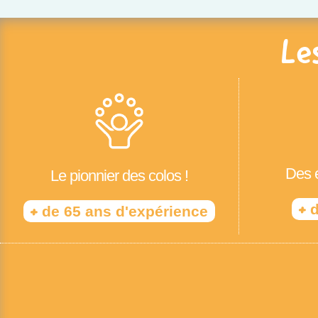
Le
Des é
Le pionnier des colos !
+
d
+
de 65 ans d'expérience