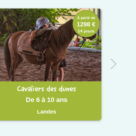
À partir de
1298 €
14 jours
Cavaliers des dunes
De 6 à 10 ans
Landes