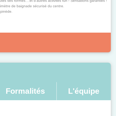
utes ses formes....et d'autres activités fun ! Sensations garanties !
imètre de baignade sécurisé du centre.
 pinède.
Formalités
L'équipe