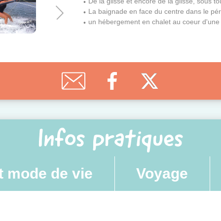
De la glisse et encore de la glisse, sous to
La baignade en face du centre dans le pér
un hébergement en chalet au coeur d'une
Infos pratiques
t mode de vie
Voyage