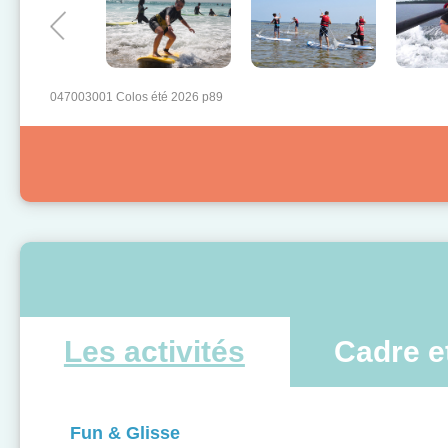
047003001 Colos été 2026 p89
Les activités
Cadre e
Fun & Glisse