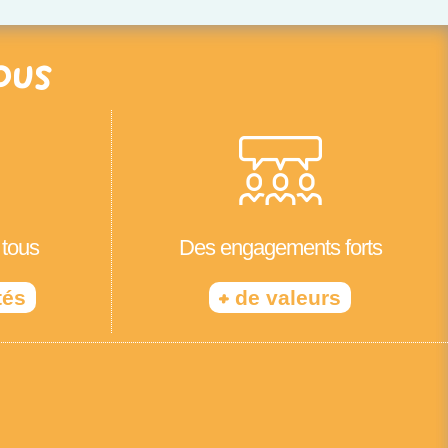
ous
 tous
Des engagements forts
+
tés
de valeurs