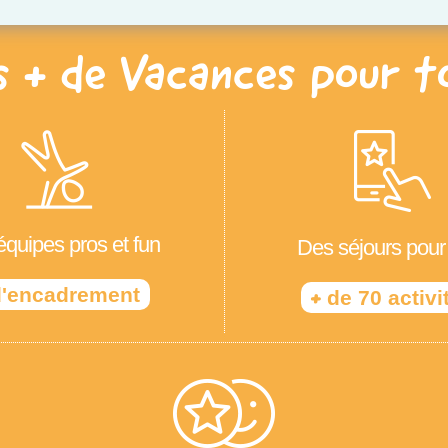
s + de Vacances pour t
quipes pros et fun
Des séjours pour
'encadrement
+
de 70 activi