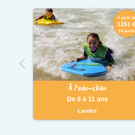
À partir d
1151 
14 jours
À l'eau-céan
De 8 à 11 ans
Landes