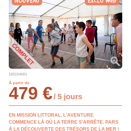
NOUVEAU
EXCLU Web
COMPLET
100154001
À partir de
479 €
/ 5 jours
EN MISSION LITTORAL, L'AVENTURE
COMMENCE LÀ OÙ LA TERRE S'ARRÊTE. PARS
À LA DÉCOUVERTE DES TRÉSORS DE LA MER !