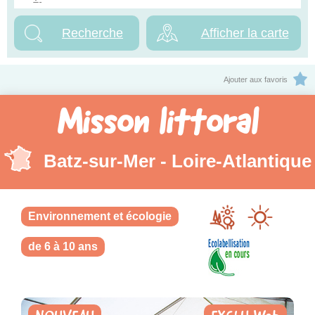
Afficher la carte
Ajouter aux favoris
Misson littoral
Batz-sur-Mer - Loire-Atlantique
Environnement et écologie
de 6 à 10 ans