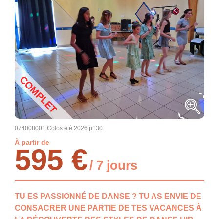
COMPLET
074008001 Colos été 2026 p130
À partir de
595 €
/ 7 jours
TU ES PASSIONNÉ DE DANSE ? TU AS ENVIE DE
CONSACRER UNE PARTIE DE TES VACANCES À