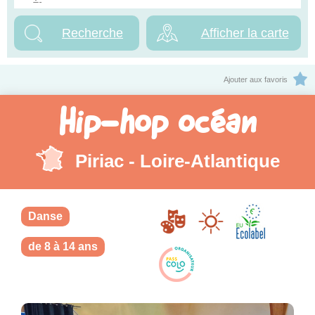
Afficher la carte
Ajouter aux favoris
Hip-hop océan
Piriac - Loire-Atlantique
Danse
de 8 à 14 ans