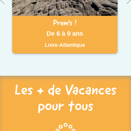
Prem's !
De 6 à 9 ans
Loire-Atlantique
Les + de Vacances
pour tous