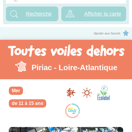
Afficher la carte
Ajouter aux favoris
Toutes voiles dehors
Piriac - Loire-Atlantique
Mer
de 11 à 15 ans