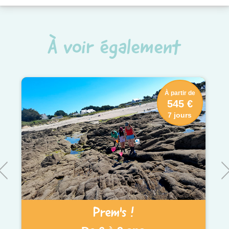
À voir également
À partir de
545 €
7 jours
Prem's !