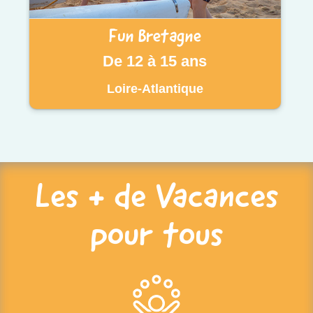
Fun Bretagne
De 12 à 15 ans
Loire-Atlantique
Les + de Vacances
pour tous