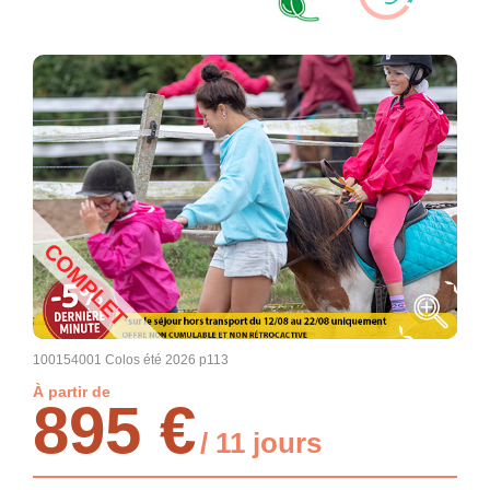
COMPLET
100154001 Colos été 2026 p113
À partir de
895 €
/ 11 jours