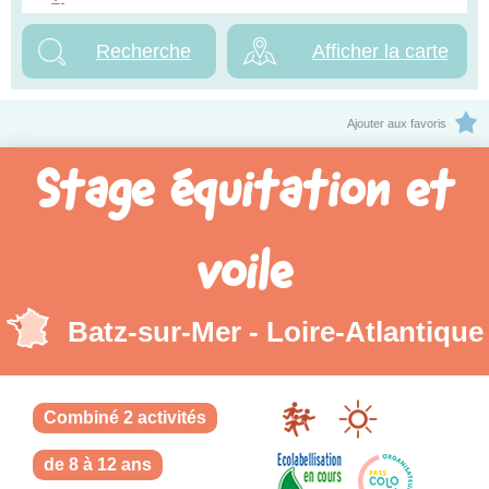
Afficher la carte
Ajouter aux favoris
Stage équitation et
voile
Batz-sur-Mer - Loire-Atlantique
Combiné 2 activités
de 8 à 12 ans