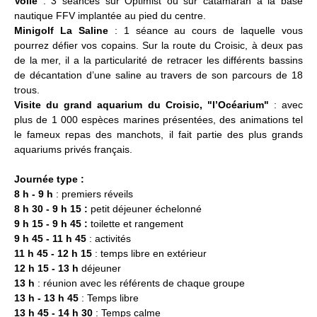
Voile
: 3 séances sur Optimist ou sur catamaran à la base
nautique FFV implantée au pied du centre.
Minigolf La Saline
: 1 séance au cours de laquelle vous
pourrez défier vos copains. Sur la route du Croisic, à deux pas
de la mer, il a la particularité de retracer les différents bassins
de décantation d’une saline au travers de son parcours de 18
trous.
Visite du grand aquarium du Croisic, "l’Océarium"
: avec
plus de 1 000 espèces marines présentées, des animations tel
le fameux repas des manchots, il fait partie des plus grands
aquariums privés français.
Journée type :
8 h - 9 h
: premiers réveils
8 h 30 - 9 h 15 :
petit déjeuner échelonné
9 h 15 - 9 h 45 :
toilette et rangement
9 h 45 - 11 h 45
: activités
11 h 45 - 12 h 15
: temps libre en extérieur
12 h 15 - 13 h
déjeuner
13 h
: réunion avec les référents de chaque groupe
13 h - 13 h 45
: Temps libre
13 h 45 - 14 h 30
: Temps calme