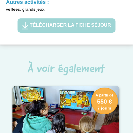
Autres activités :
veillées, grands jeux.
TÉLÉCHARGER LA FICHE SÉJOUR
À voir également
À partir de
550 €
7 jours