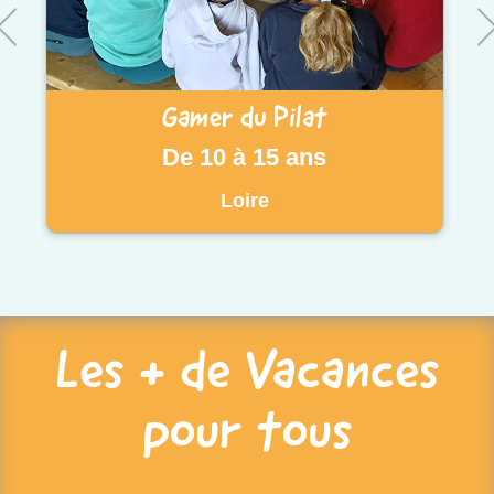
Gamer du Pilat
De 10 à 15 ans
Loire
Les + de Vacances
pour tous