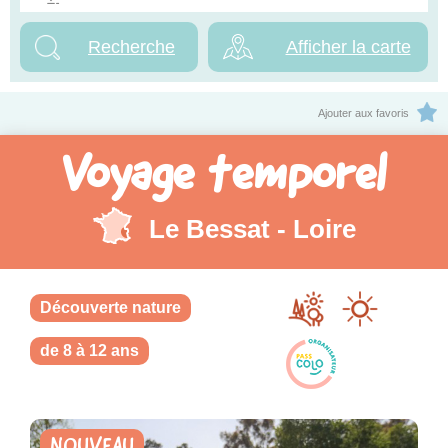
Afficher la carte
Ajouter aux favoris
Voyage temporel
Le Bessat - Loire
Découverte nature
de 8 à 12 ans
NOUVEAU