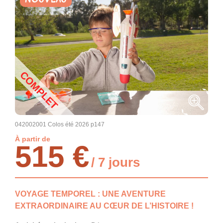
COMPLET
042002001 Colos été 2026 p147
À partir de
515 €
/ 7 jours
VOYAGE TEMPOREL : UNE AVENTURE
EXTRAORDINAIRE AU CŒUR DE L’HISTOIRE !