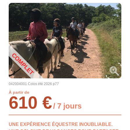
COMPLET
042004001 Colos été 2026 p77
À partir de
610 €
/ 7 jours
UNE EXPÉRIENCE ÉQUESTRE INOUBLIABLE.