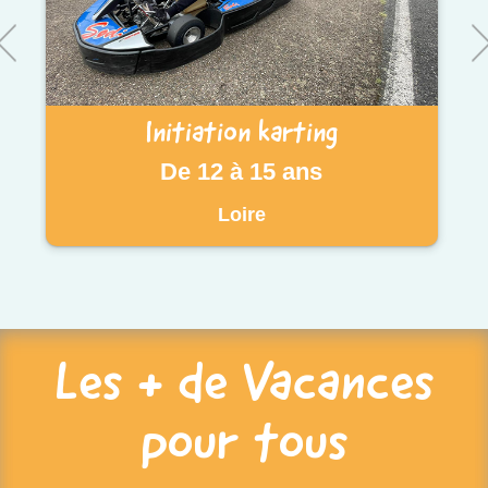
Initiation karting
De 12 à 15 ans
Loire
Les + de Vacances
pour tous