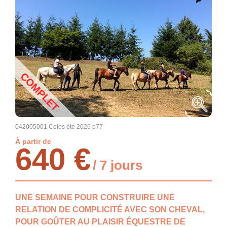
COMPLET
042005001 Colos été 2026 p77
À partir de
640 €
/ 7 jours
UNE SEMAINE POUR CONSTRUIRE UNE
RELATION DE COMPLICITÉ AVEC SON CHEVAL,
POUR GOÛTER AU PLAISIR ÉQUESTRE DE