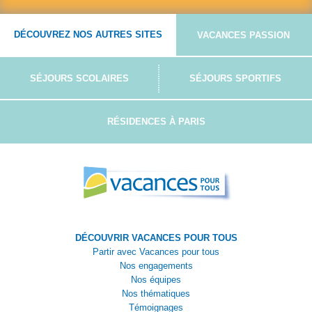
DÉCOUVREZ NOS AUTRES SITES
VACANCES PASSION
SÉJOURS SCOLAIRES
SÉJOURS SPORTIFS
RÉSIDENCES À PARIS
DÉCOUVRIR VACANCES POUR TOUS
Partir avec Vacances pour tous
Nos engagements
Nos équipes
Nos thématiques
Témoignages