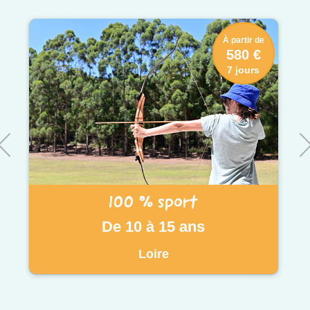
À partir de
580 €
7 jours
100 % sport
De 10 à 15 ans
Loire