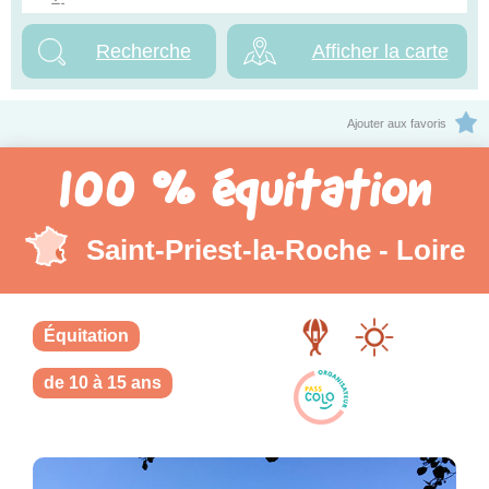
Afficher la carte
Ajouter aux favoris
100 % équitation
Saint-Priest-la-Roche - Loire
Équitation
de 10 à 15 ans