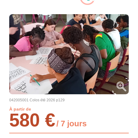
042005001 Colos été 2026 p129
À partir de
580 €
/ 7 jours