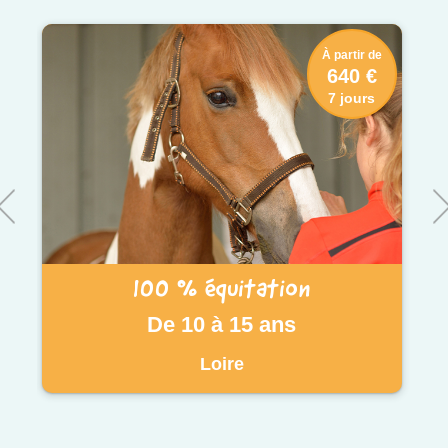
À partir de
640 €
7 jours
100 % équitation
De 10 à 15 ans
Loire