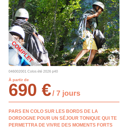
COMPLET
046002001 Colos été 2026 p40
À partir de
690 €
/ 7 jours
PARS EN COLO SUR LES BORDS DE LA
DORDOGNE POUR UN SÉJOUR TONIQUE QUI TE
PERMETTRA DE VIVRE DES MOMENTS FORTS