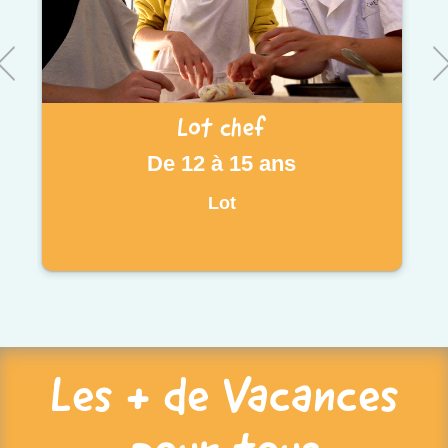
Lot chef
De 12 à 15 ans
Lot
Les + de Vacances